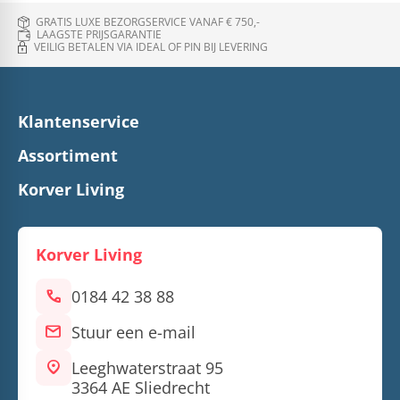
GRATIS LUXE BEZORGSERVICE VANAF € 750,-
LAAGSTE PRIJSGARANTIE
VEILIG BETALEN VIA IDEAL OF PIN BIJ LEVERING
Klantenservice
Assortiment
Korver Living
Korver Living
call
0184 42 38 88
mail
Stuur een e-mail
location_on
Leeghwaterstraat 95
3364 AE Sliedrecht