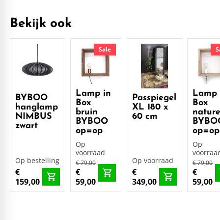
Bekijk ook
Sale
S
Lamp in
Lamp 
BYBOO
Passpiegel
Box
Box
hanglamp
XL 180 x
bruin
nature
NIMBUS
60 cm
BYBOO
BYBO
zwart
op=op
op=op
Op
Op
voorraad
voorraa
Op bestelling
Op voorraad
€ 79,00
€ 79,00
€
€
€
€
159,00
59,00
349,00
59,00