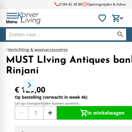
call
schedule
0184 42 38 88
Openingstijden & Adres
Menu
Verlichting & woonaccessoires
MUST LIving Antiques ban
Rinjani
€ 129,00
Op bestelling (verwacht in week 46)
Let op: transporttijden kunnen variëren.
In winkelwagen