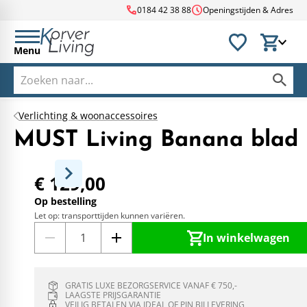
call
schedule
0184 42 38 88
Openingstijden & Adres
Menu
Verlichting & woonaccessoires
MUST Living Banana blad 
€ 129,00
Op bestelling
Let op: transporttijden kunnen variëren.
In winkelwagen
GRATIS LUXE BEZORGSERVICE VANAF € 750,-
LAAGSTE PRIJSGARANTIE
VEILIG BETALEN VIA IDEAL OF PIN BIJ LEVERING