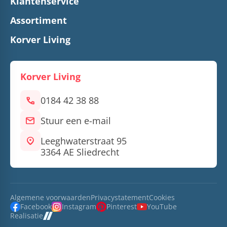
Klantenservice
Assortiment
Korver Living
Korver Living
call
0184 42 38 88
mail
Stuur een e-mail
location_on
Leeghwaterstraat 95
3364 AE Sliedrecht
Algemene voorwaarden
Privacystatement
Cookies
Facebook
Instagram
Pinterest
YouTube
Realisatie