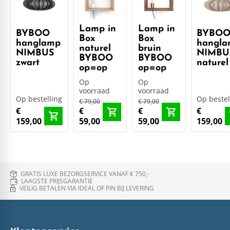
Lamp in
Lamp in
BYBOO
BYBO
Box
Box
hanglamp
hangl
naturel
bruin
NIMBUS
NIMBU
BYBOO
BYBOO
zwart
naturel
op=op
op=op
Op
Op
voorraad
voorraad
Op bestelling
Op bestel
€ 79,00
€ 79,00
€
€
€
€
159,00
59,00
59,00
159,00
GRATIS LUXE BEZORGSERVICE VANAF € 750,-
LAAGSTE PRIJSGARANTIE
VEILIG BETALEN VIA IDEAL OF PIN BIJ LEVERING