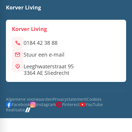
Korver Living
Korver Living
call
0184 42 38 88
mail
Stuur een e-mail
location_on
Leeghwaterstraat 95
3364 AE Sliedrecht
Algemene voorwaarden
Privacystatement
Cookies
Facebook
Instagram
Pinterest
YouTube
Realisatie