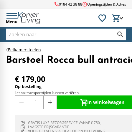
call
schedule
0184 42 38 88
Openingstijden & Adres
Menu
Eetkamerstoelen
Barstoel Rocca bull antraci
€ 179,00
Op bestelling
Let op: transporttijden kunnen variëren.
In winkelwagen
GRATIS LUXE BEZORGSERVICE VANAF € 750,-
LAAGSTE PRIJSGARANTIE
VEILIG BETALEN VIA IDEAL OF PIN BIJ LEVERING