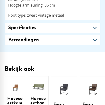
Hoogte armleuning: 86 cm
Poot type: zwart vintage metaal
Specificaties
Verzendingen
Bekijk ook
Haveco
Haveco
eetkam
eetban
Ferro
Ferro