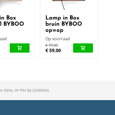
in Box
Lamp in Box
el BYBOO
bruin BYBOO
p
op=op
raad
Op voorraad
€ 79,00
€ 59,00
A IDEAL OF PIN BIJ LEVERING