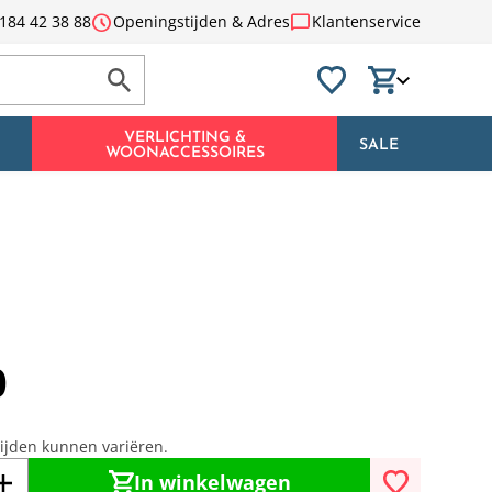
schedule
chat_bubble
184 42 38 88
Openingstijden & Adres
Klantenservice
VERLICHTING &
SALE
WOONACCESSOIRES
0
tijden kunnen variëren.
In winkelwagen