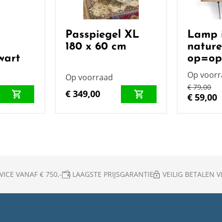
Passpiegel XL
Lamp 
180 x 60 cm
natur
wart
op=o
Op voor
Op voorraad
€ 79,00
€ 349,00
€ 59,00
ICE VANAF € 750,-
LAAGSTE PRIJSGARANTIE
VEILIG BETALEN VI