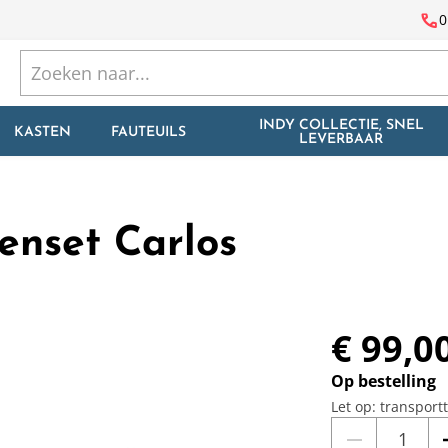
call
0
INDY COLLECTIE, SNEL
KASTEN
FAUTEUILS
LEVERBAAR
nset Carlos
€ 99,0
Op bestelling
Let op: transport