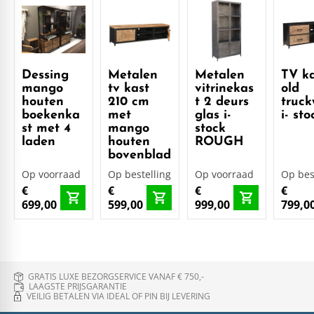
Dessing
Metalen
Metalen
TV k
mango
tv kast
vitrinekas
old
houten
210 cm
t 2 deurs
truc
boekenka
met
glas i-
i- sto
st met 4
mango
stock
laden
houten
ROUGH
bovenblad
Op voorraad
Op bestelling
Op voorraad
Op bes
€
€
€
€
699,00
599,00
999,00
799,0
GRATIS LUXE BEZORGSERVICE VANAF € 750,-
LAAGSTE PRIJSGARANTIE
VEILIG BETALEN VIA IDEAL OF PIN BIJ LEVERING