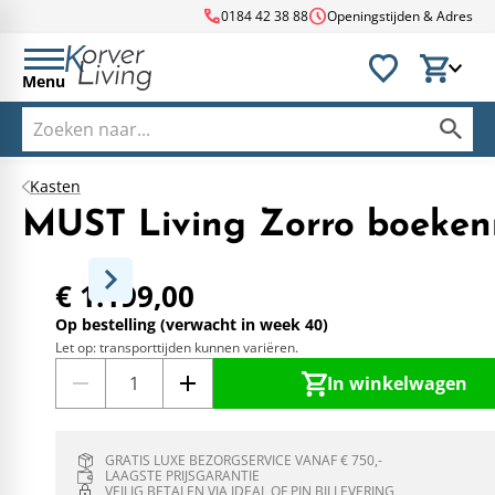
call
schedule
0184 42 38 88
Openingstijden & Adres
Menu
Kasten
MUST Living Zorro boeken
€ 1.199,00
Op bestelling (verwacht in week 40)
Let op: transporttijden kunnen variëren.
In winkelwagen
GRATIS LUXE BEZORGSERVICE VANAF € 750,-
LAAGSTE PRIJSGARANTIE
VEILIG BETALEN VIA IDEAL OF PIN BIJ LEVERING