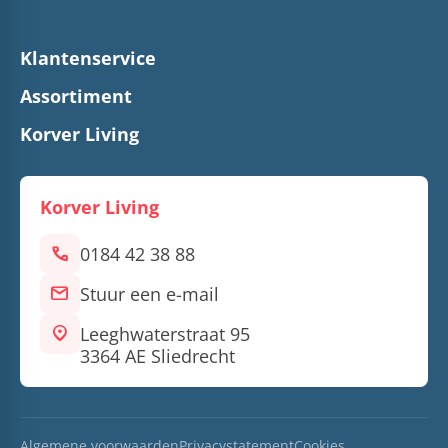
Klantenservice
Assortiment
Korver Living
Korver Living
call
0184 42 38 88
mail
Stuur een e-mail
location_on
Leeghwaterstraat 95
3364 AE Sliedrecht
Algemene voorwaarden
Privacystatement
Cookies