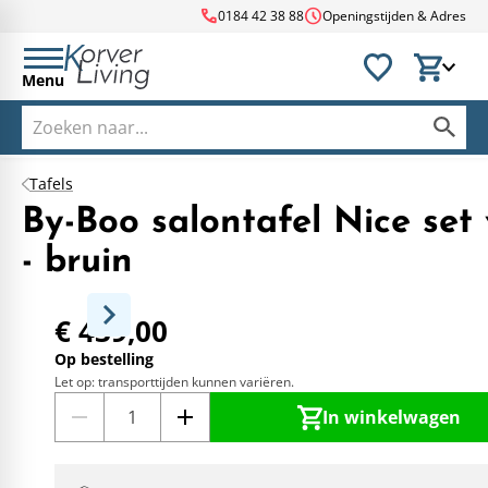
call
schedule
0184 42 38 88
Openingstijden & Adres
Menu
Tafels
By-Boo salontafel Nice set
- bruin
€ 439,00
Op bestelling
Let op: transporttijden kunnen variëren.
In winkelwagen