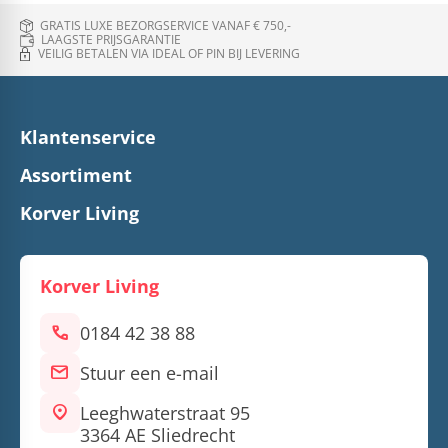
GRATIS LUXE BEZORGSERVICE VANAF € 750,-
LAAGSTE PRIJSGARANTIE
VEILIG BETALEN VIA IDEAL OF PIN BIJ LEVERING
Klantenservice
Assortiment
Korver Living
Korver Living
call
0184 42 38 88
mail
Stuur een e-mail
location_on
Leeghwaterstraat 95
3364 AE Sliedrecht