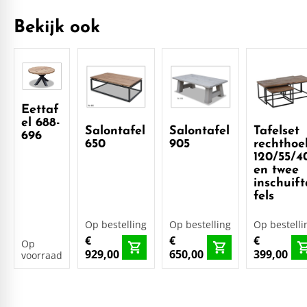
Bekijk ook
Eettaf
el 688-
Salontafel
Salontafel
Tafelset
696
650
905
rechthoe
120/55/4
en twee
inschuift
fels
Op bestelling
Op bestelling
Op bestelli
€
€
€
Op
929,00
650,00
399,00
voorraad