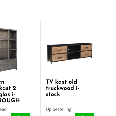
en
TV kast old
ekast 2
truckwood i-
las i-
stock
 ROUGH
raad
Op bestelling