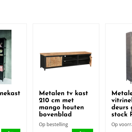
nekast
Metalen tv kast
Metal
210 cm met
vitrin
mango houten
deurs g
bovenblad
stock
Op bestelling
Op voor