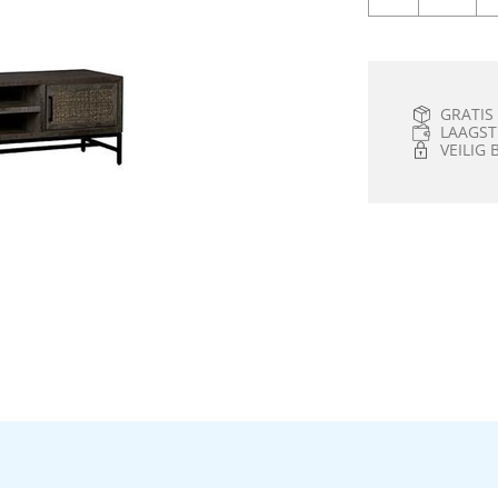
GRATIS
LAAGST
VEILIG 