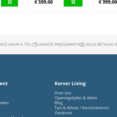
€ 599,00
€ 999,0
ICE VANAF € 750,-
LAAGSTE PRIJSGARANTIE
VEILIG BETALEN VI
ent
Korver Living
Over ons
Openingstijden & Adres
oelen
Blog
Tips & Advies / kenniscentrum
Vacatures