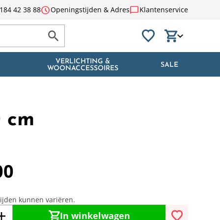
schedule
chat_bubble
184 42 38 88
Openingstijden & Adres
Klantenservice
VERLICHTING &
SALE
WOONACCESSOIRES
0 cm
00
tijden kunnen variëren.
In winkelwagen