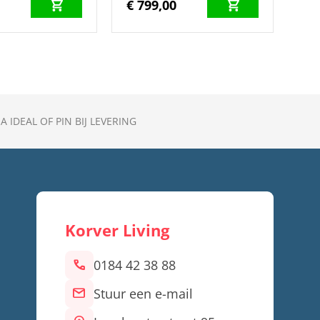
0
€ 799,00
A IDEAL OF PIN BIJ LEVERING
Korver Living
call
0184 42 38 88
mail
Stuur een e-mail