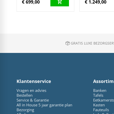
€ 699,00
€ 1.249,00
GRATIS LUXE BEZORGSERV
Klantenservice
Assortim
Vragen en advies
Banken
Bestellen
Tafels
Service & Garantie
Eetkamerst
All in House 5 jaar garantie plan
Kasten
Bezorging
Fauteuils