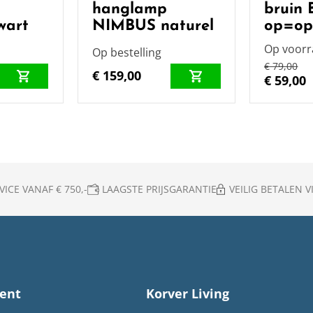
hanglamp
bruin
wart
NIMBUS naturel
op=o
Op voor
Op bestelling
€ 79,00
€ 159,00
€ 59,00
ICE VANAF € 750,-
LAAGSTE PRIJSGARANTIE
VEILIG BETALEN VI
ent
Korver Living