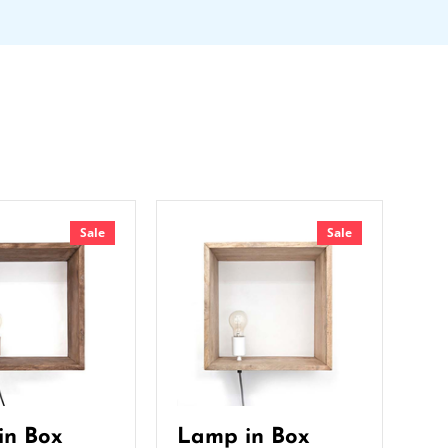
Sale
Sale
in Box
Lamp in Box