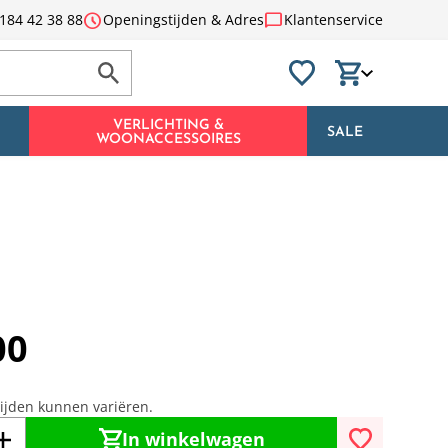
schedule
chat_bubble
184 42 38 88
Openingstijden & Adres
Klantenservice
VERLICHTING &
SALE
WOONACCESSOIRES
00
tijden kunnen variëren.
In winkelwagen