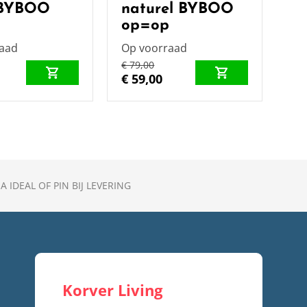
 BYBOO
naturel BYBOO
p
op=op
raad
Op voorraad
€ 79,00
€ 59,00
A IDEAL OF PIN BIJ LEVERING
Korver Living