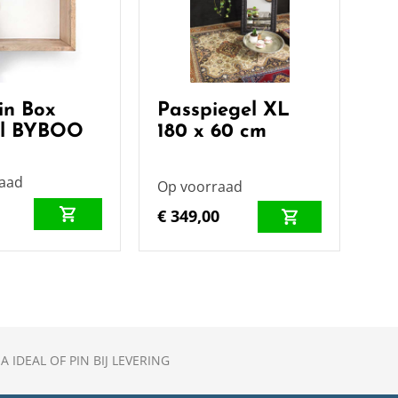
in Box
Passpiegel XL
el BYBOO
180 x 60 cm
p
raad
Op voorraad
€ 349,00
A IDEAL OF PIN BIJ LEVERING