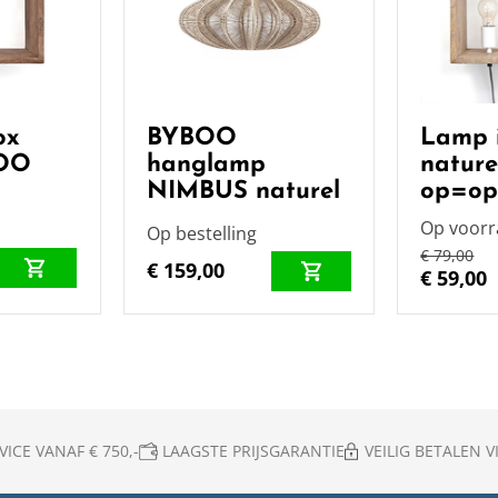
ox
BYBOO
Lamp 
BOO
hanglamp
natur
NIMBUS naturel
op=o
Op voor
Op bestelling
€ 79,00
€ 159,00
€ 59,00
ICE VANAF € 750,-
LAAGSTE PRIJSGARANTIE
VEILIG BETALEN VI