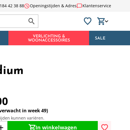
schedule
chat_bubble
184 42 38 88
Openingstijden & Adres
Klantenservice
VERLICHTING &
SALE
WOONACCESSOIRES
dium
00
(verwacht in week 49)
tijden kunnen variëren.
In winkelwagen