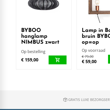
BYBOO
Lamp in B
hanglamp
bruin BY
NIMBUS zwart
op=op
Op voorraad
Op bestelling
€ 79,00
€ 159,00
€ 59,00
GRATIS LUXE BEZORGSERV