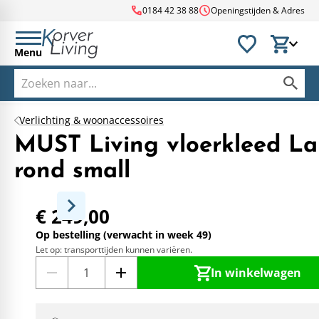
call
schedule
0184 42 38 88
Openingstijden & Adres
Menu
Verlichting & woonaccessoires
MUST Living vloerkleed La
rond small
€ 249,00
Op bestelling (verwacht in week 49)
Let op: transporttijden kunnen variëren.
In winkelwagen