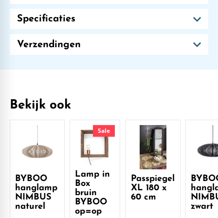
Specificaties
Verzendingen
Bekijk ook
Sale
Lamp in
BYBOO
Passpiegel
BYBO
Box
hanglamp
XL 180 x
hangl
bruin
NIMBUS
60 cm
NIMB
BYBOO
naturel
zwart
op=op