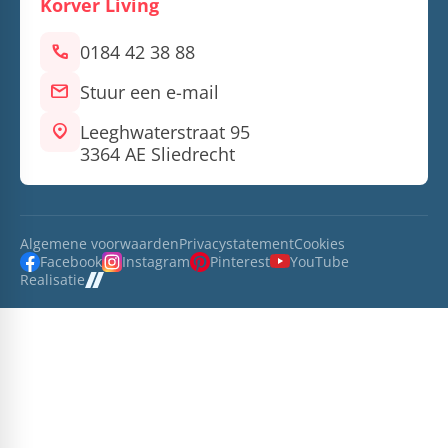
Korver Living
call
0184 42 38 88
mail
Stuur een e-mail
location_on
Leeghwaterstraat 95
3364 AE Sliedrecht
Algemene voorwaarden
Privacystatement
Cookies
Facebook
Instagram
Pinterest
YouTube
Realisatie