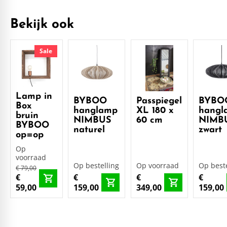
Bekijk ook
Sale
Lamp in
BYBOO
Passpiegel
BYBO
Box
hanglamp
XL 180 x
hangl
bruin
NIMBUS
60 cm
NIMB
BYBOO
naturel
zwart
op=op
Op
voorraad
Op bestelling
Op voorraad
Op beste
€ 79,00
€
€
€
€
59,00
159,00
349,00
159,00