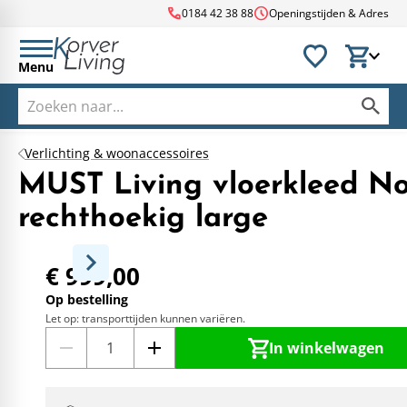
call
schedule
0184 42 38 88
Openingstijden & Adres
Menu
Verlichting & woonaccessoires
MUST Living vloerkleed No
rechthoekig large
€ 999,00
Op bestelling
Let op: transporttijden kunnen variëren.
In winkelwagen