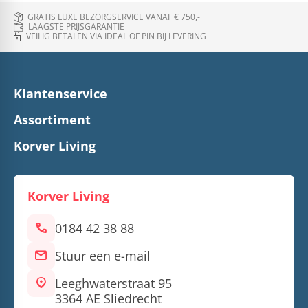
GRATIS LUXE BEZORGSERVICE VANAF € 750,-
LAAGSTE PRIJSGARANTIE
VEILIG BETALEN VIA IDEAL OF PIN BIJ LEVERING
Klantenservice
Assortiment
Korver Living
Korver Living
call
0184 42 38 88
mail
Stuur een e-mail
location_on
Leeghwaterstraat 95
3364 AE Sliedrecht