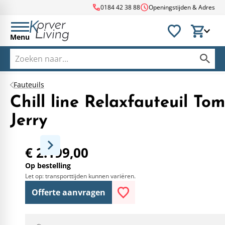
call
schedule
0184 42 38 88
Openingstijden & Adres
Menu
Fauteuils
Chill line Relaxfauteuil Tom
Jerry
€ 2.199,00
Op bestelling
Let op: transporttijden kunnen variëren.
Offerte aanvragen