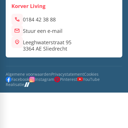
Korver Living
call
0184 42 38 88
mail
Stuur een e-mail
location_on
Leeghwaterstraat 95
3364 AE Sliedrecht
Algemene voorwaarden
Privacystatement
Cookies
Facebook
Instagram
Pinterest
YouTube
Realisatie