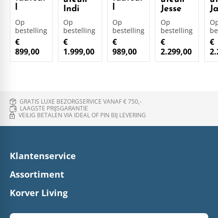
l
l
Indi
Jesse
J
Op
Op
Op
Op
O
bestelling
bestelling
bestelling
bestelling
be
€
€
€
€
€
899,00
1.999,00
989,00
2.299,00
2.
GRATIS LUXE BEZORGSERVICE VANAF € 750,-
LAAGSTE PRIJSGARANTIE
VEILIG BETALEN VIA IDEAL OF PIN BIJ LEVERING
Klantenservice
Assortiment
Korver Living