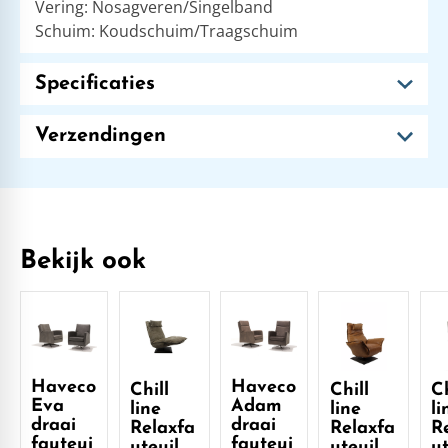
Vering: Nosagveren/Singelband
Schuim: Koudschuim/Traagschuim
Specificaties
Verzendingen
Bekijk ook
Haveco
Haveco
Chill
Chill
Ch
Eva
Adam
line
line
li
draai
draai
Relaxfa
Relaxfa
R
fauteui
fauteui
uteuil
uteuil
ut