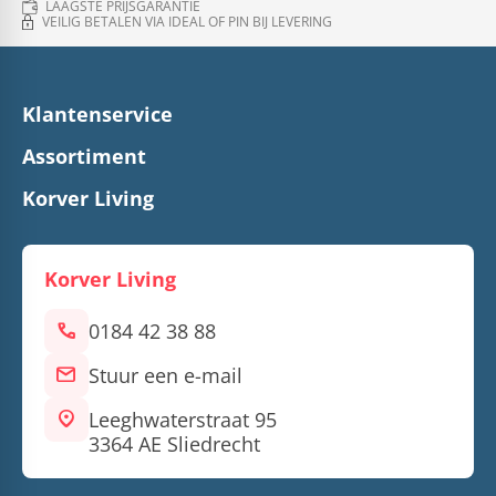
LAAGSTE PRIJSGARANTIE
VEILIG BETALEN VIA IDEAL OF PIN BIJ LEVERING
Klantenservice
Assortiment
Korver Living
Korver Living
call
0184 42 38 88
mail
Stuur een e-mail
location_on
Leeghwaterstraat 95
3364 AE Sliedrecht