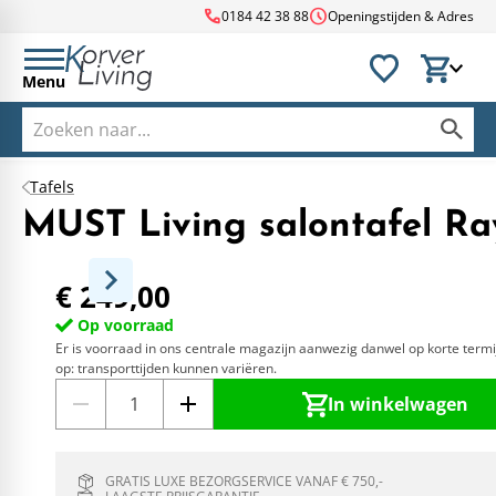
call
schedule
0184 42 38 88
Openingstijden & Adres
Menu
Tafels
MUST Living salontafel Ra
€ 249,00
Op voorraad
Er is voorraad in ons centrale magazijn aanwezig danwel op korte termi
op: transporttijden kunnen variëren.
In winkelwagen
GRATIS LUXE BEZORGSERVICE VANAF € 750,-