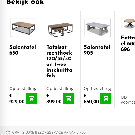
Bekijk ook
Eetta
el 68
Salontafel
Tafelset
Salontafel
696
650
rechthoek
905
120/55/40
en twee
inschuifta
fels
Op bestelling
Op bestelling
Op bestelling
€
€
€
Op
929,00
399,00
650,00
voorra
GRATIS LUXE BEZORGSERVICE VANAF € 750,-