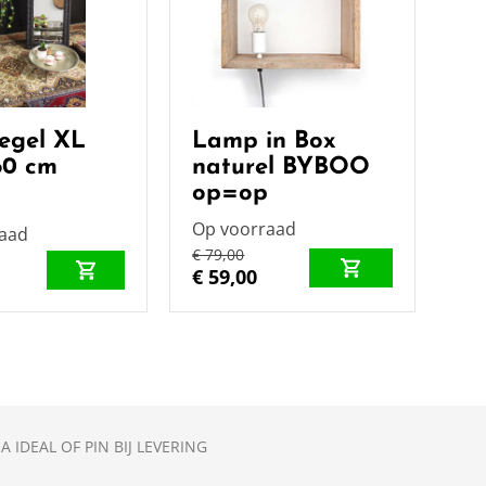
egel XL
Lamp in Box
60 cm
naturel BYBOO
op=op
Op voorraad
raad
€ 79,00
0
€ 59,00
A IDEAL OF PIN BIJ LEVERING