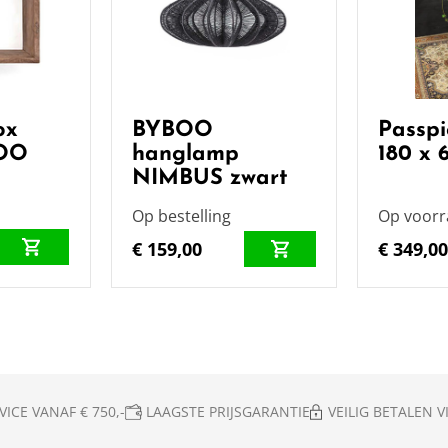
ox
BYBOO
Passpi
BOO
hanglamp
180 x 
NIMBUS zwart
Op bestelling
Op voor
€ 159,00
€ 349,0
ICE VANAF € 750,-
LAAGSTE PRIJSGARANTIE
VEILIG BETALEN VI