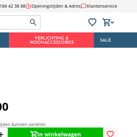
schedule
chat_bubble
184 42 38 88
Openingstijden & Adres
Klantenservice
VERLICHTING &
SALE
WOONACCESSOIRES
00
tijden kunnen variëren.
In winkelwagen