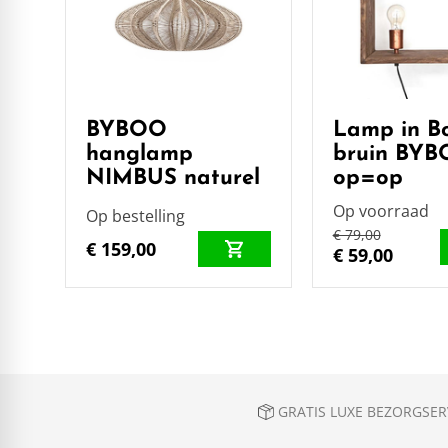
BYBOO
Lamp in B
hanglamp
bruin BY
NIMBUS naturel
op=op
Op voorraad
Op bestelling
€ 79,00
€ 159,00
€ 59,00
GRATIS LUXE BEZORGSERV