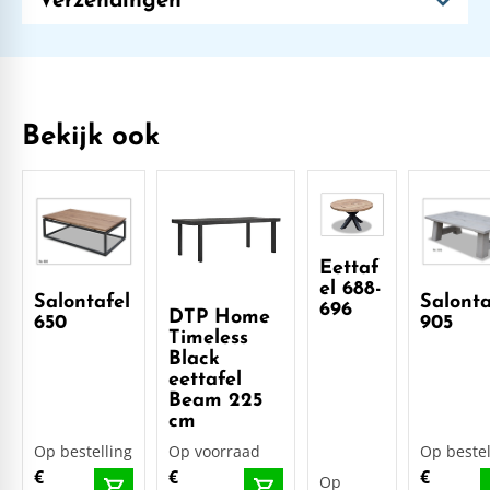
Verzendingen
Bekijk ook
Eettaf
el 688-
Salontafel
Salonta
696
DTP Home
650
905
Timeless
Black
eettafel
Beam 225
cm
Op bestelling
Op voorraad
Op bestel
€
€
€
Op