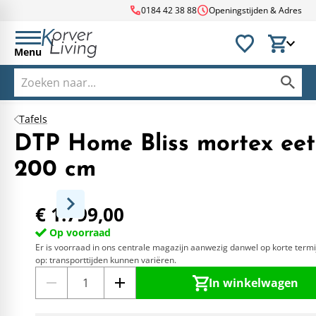
call
schedule
0184 42 38 88
Openingstijden & Adres
Menu
Tafels
DTP Home Bliss mortex eet
200 cm
€ 1.799,00
Op voorraad
Er is voorraad in ons centrale magazijn aanwezig danwel op korte termi
op: transporttijden kunnen variëren.
In winkelwagen