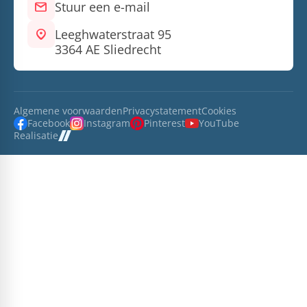
mail
Stuur een e-mail
location_on
Leeghwaterstraat 95
3364 AE Sliedrecht
Algemene voorwaarden
Privacystatement
Cookies
Facebook
Instagram
Pinterest
YouTube
Realisatie