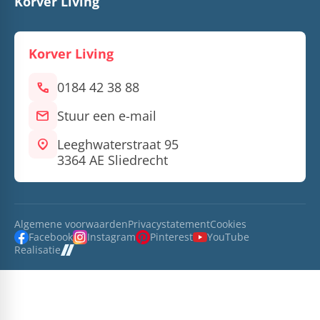
Korver Living
Korver Living
call
0184 42 38 88
mail
Stuur een e-mail
location_on
Leeghwaterstraat 95
3364 AE Sliedrecht
Algemene voorwaarden
Privacystatement
Cookies
Facebook
Instagram
Pinterest
YouTube
Realisatie