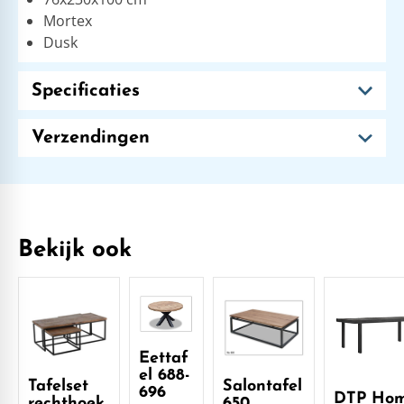
Mortex
Dusk
Specificaties
Verzendingen
Bekijk ook
Eettaf
el 688-
Tafelset
Salontafel
696
DTP Ho
rechthoek
650