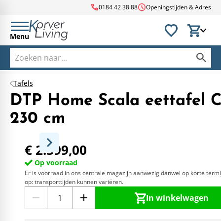
call
schedule
0184 42 38 88
Openingstijden & Adres
Menu
Tafels
DTP Home Scala eettafel C
230 cm
€ 2.399,00
Op voorraad
Er is voorraad in ons centrale magazijn aanwezig danwel op korte termi
op: transporttijden kunnen variëren.
In winkelwagen