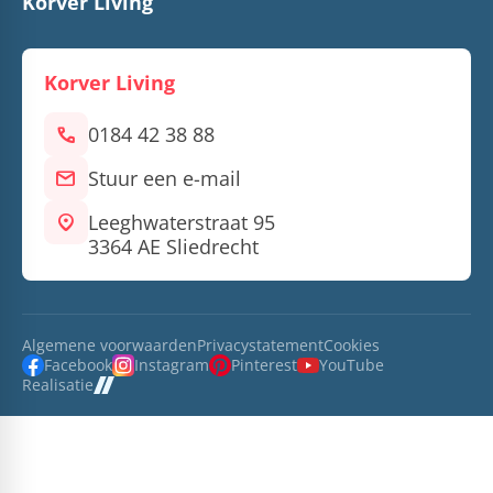
Korver Living
Korver Living
call
0184 42 38 88
mail
Stuur een e-mail
location_on
Leeghwaterstraat 95
3364 AE Sliedrecht
Algemene voorwaarden
Privacystatement
Cookies
Facebook
Instagram
Pinterest
YouTube
Realisatie