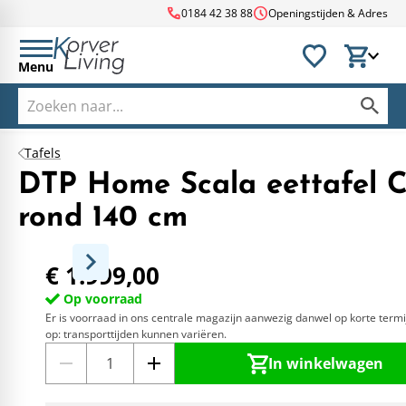
call
schedule
0184 42 38 88
Openingstijden & Adres
Menu
Tafels
DTP Home Scala eettafel C
rond 140 cm
€ 1.999,00
Op voorraad
Er is voorraad in ons centrale magazijn aanwezig danwel op korte termi
op: transporttijden kunnen variëren.
In winkelwagen