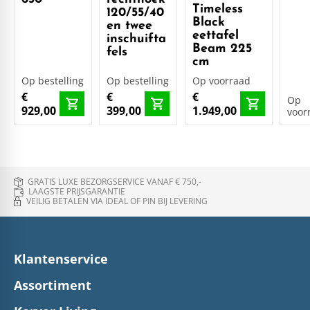
Timeless
120/55/40
Black
en twee
eettafel
inschuifta
Beam 225
fels
cm
Op bestelling
Op bestelling
Op voorraad
€
€
€
Op
929,00
399,00
1.949,00
voor
GRATIS LUXE BEZORGSERVICE VANAF € 750,-
LAAGSTE PRIJSGARANTIE
VEILIG BETALEN VIA IDEAL OF PIN BIJ LEVERING
Klantenservice
Assortiment