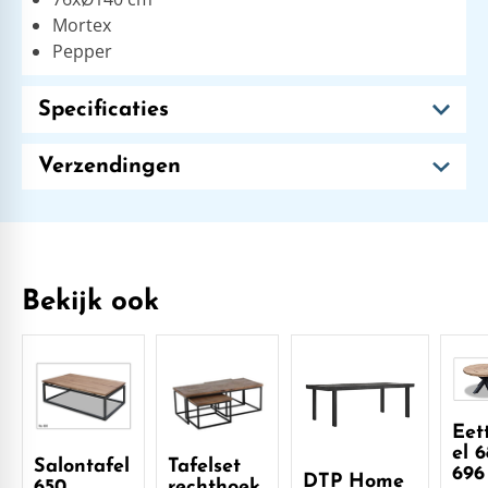
Mortex
Pepper
Specificaties
Verzendingen
Bekijk ook
Eet
el 6
Salontafel
Tafelset
696
DTP Home
650
rechthoek