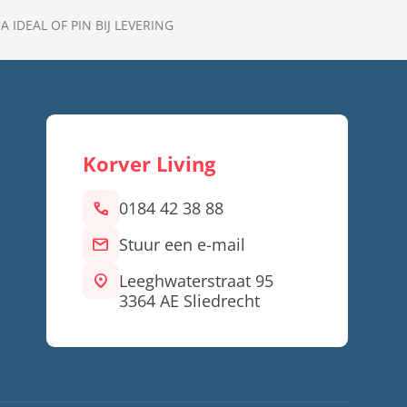
A IDEAL OF PIN BIJ LEVERING
Korver Living
call
0184 42 38 88
mail
Stuur een e-mail
location_on
Leeghwaterstraat 95
3364 AE Sliedrecht