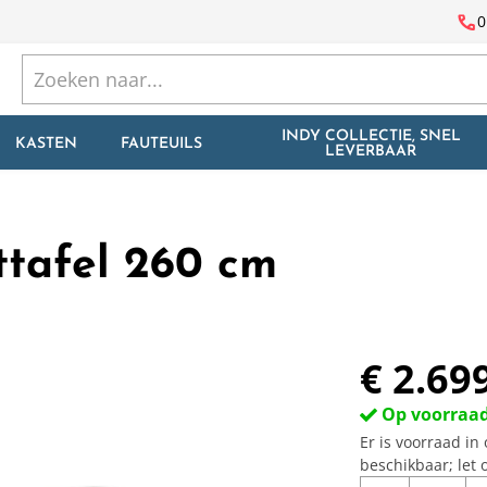
call
0
INDY COLLECTIE, SNEL
KASTEN
FAUTEUILS
LEVERBAAR
tafel 260 cm
€ 2.69
Op voorraa
Er is voorraad i
beschikbaar; let 