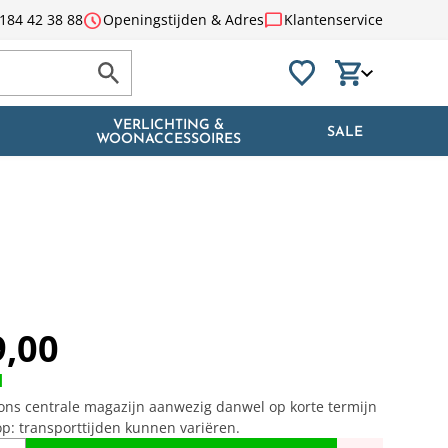
schedule
chat_bubble
184 42 38 88
Openingstijden & Adres
Klantenservice
VERLICHTING &
SALE
WOONACCESSOIRES
9,00
d
n ons centrale magazijn aanwezig danwel op korte termijn
op: transporttijden kunnen variëren.