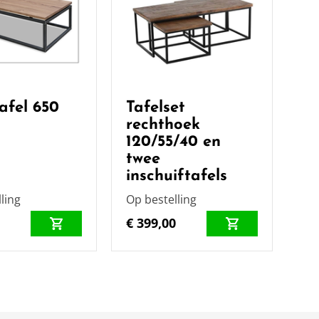
afel 650
Tafelset
rechthoek
120/55/40 en
twee
inschuiftafels
ling
Op bestelling
0
€ 399,00