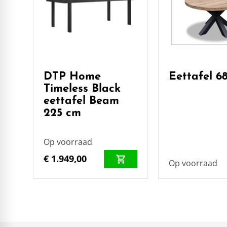
DTP Home
Eettafel 6
Timeless Black
eettafel Beam
225 cm
Op voorraad
€ 1.949,00
Op voorraad