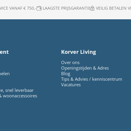
ICE VANAF € 750,-
LAAGSTE PRIJSGARANTIE
VEILIG BETALEN VI
ent
Korver Living
Over ons
Openingstijden & Adres
oelen
Blog
Tips & Advies / kenniscentrum
Vacatures
ie, snel leverbaar
 & woonaccessoires