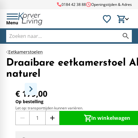
call
schedule
0184 42 38 88
Openingstijden & Adres
Menu
Eetkamerstoelen
Draaibare eetkamerstoel A
naturel
€ 179,00
Op bestelling
Let op: transporttijden kunnen variëren.
In winkelwagen