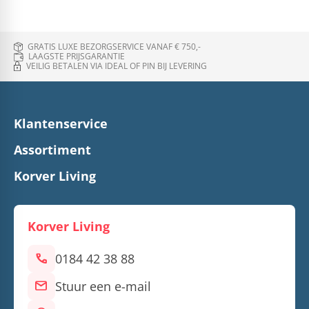
GRATIS LUXE BEZORGSERVICE VANAF € 750,-
LAAGSTE PRIJSGARANTIE
VEILIG BETALEN VIA IDEAL OF PIN BIJ LEVERING
Klantenservice
Assortiment
Korver Living
Korver Living
call
0184 42 38 88
mail
Stuur een e-mail