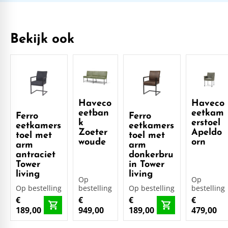
Bekijk ook
Haveco
Haveco
eetban
eetkam
Ferro
Ferro
k
erstoel
eetkamers
eetkamers
Zoeter
Apeldo
toel met
toel met
woude
orn
arm
arm
antraciet
donkerbru
Tower
in Tower
living
living
Op
Op
Op bestelling
bestelling
Op bestelling
bestelling
€
€
€
€
189,00
949,00
189,00
479,00