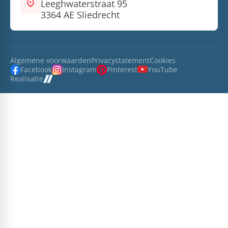
location_on
Leeghwaterstraat 95
3364 AE Sliedrecht
Algemene voorwaarden
Privacystatement
Cookies
Facebook
Instagram
Pinterest
YouTube
Realisatie