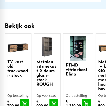
Bekijk ook
TV kast
Metalen
Met
PTMD
old
vitrinekas
tv 
vitrinekast
truckwood
t 2 deurs
210
Elina
i- stock
glas i-
me
stock
ma
ROUGH
hou
bov
Op bestelling
Op voorraad
Op bestelling
Op b
€
€
€
€
799,00
999,00
1.249,00
599