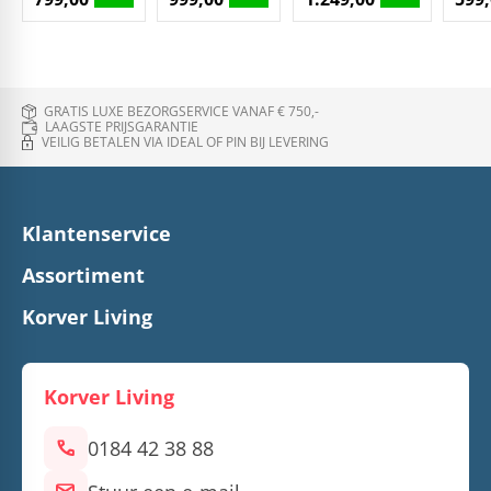
GRATIS LUXE BEZORGSERVICE VANAF € 750,-
LAAGSTE PRIJSGARANTIE
VEILIG BETALEN VIA IDEAL OF PIN BIJ LEVERING
Klantenservice
Assortiment
Korver Living
Korver Living
call
0184 42 38 88