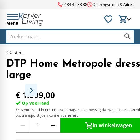
call
schedule
0184 42 38 88
Openingstijden & Adres
Menu
Kasten
DTP Home Metropole dress
large
€ 1.999,00
Op voorraad
Er is voorraad in ons centrale magazijn aanwezig danwel op korte termi
op: transporttijden kunnen variëren.
In winkelwagen