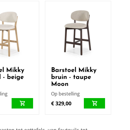
el Mikky
Barstoel Mikky
 - beige
bruin - taupe
Moon
ling
Op bestelling
€ 329,00