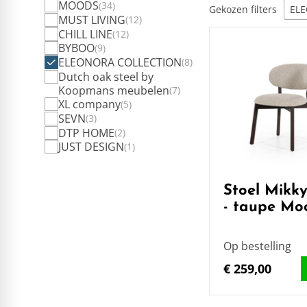
MOODS
34
Gekozen filters
EL
MUST LIVING
12
CHILL LINE
12
BYBOO
9
ELEONORA COLLECTION
8
Dutch oak steel by
Koopmans meubelen
7
XL company
5
SEVN
3
DTP HOME
2
JUST DESIGN
1
Stoel Mikky
- taupe Mo
Op bestelling
€ 259,00