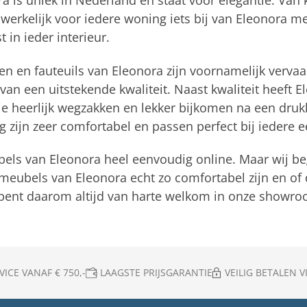
 is uniek in Nederland en staat voor elegantie. Van ka
t werkelijk voor iedere woning iets bij van Eleonora m
t in ieder interieur.
en en fauteuils van Eleonora zijn voornamelijk verva
van een uitstekende kwaliteit. Naast kwaliteit heeft 
 je heerlijk wegzakken en lekker bijkomen na een dru
g zijn zeer comfortabel en passen perfect bij iedere e
bels van Eleonora heel eenvoudig online. Maar wij beg
 meubels van Eleonora echt zo comfortabel zijn en of d
bent daarom altijd van harte welkom in onze showroo
ICE VANAF € 750,-
LAAGSTE PRIJSGARANTIE
VEILIG BETALEN VI