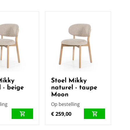
Mikky
Stoel Mikky
 - beige
naturel - taupe
Moon
ling
Op bestelling
€ 259,00