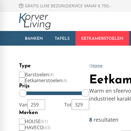
GRATIS LUXE BEZORGSERVICE VANAF € 750,-
BANKEN
TAFELS
EETKAMERSTOELEN
Home
Type
Barstoelen
4
Eetkam
Eetkamerstoelen
4
Prijs
Warm en sfeervol
industrieel kara
Van
Tot
Merken
8
resultaten
HOUSE
61
HAVECO
43