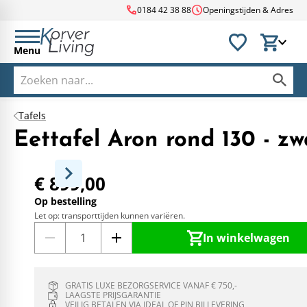
call
schedule
0184 42 38 88
Openingstijden & Adres
Menu
Tafels
Eettafel Aron rond 130 - zw
€ 899,00
Op bestelling
Let op: transporttijden kunnen variëren.
In winkelwagen
GRATIS LUXE BEZORGSERVICE VANAF € 750,-
LAAGSTE PRIJSGARANTIE
VEILIG BETALEN VIA IDEAL OF PIN BIJ LEVERING