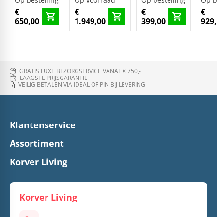
Op bestelling
Op voorraad
Op bestelling
Op b
€
€
€
€
650,00
1.949,00
399,00
929
GRATIS LUXE BEZORGSERVICE VANAF € 750,-
LAAGSTE PRIJSGARANTIE
VEILIG BETALEN VIA IDEAL OF PIN BIJ LEVERING
Klantenservice
Assortiment
Korver Living
Korver Living