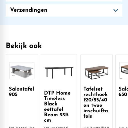
Verzendingen
Bekijk ook
Salontafel
Tafelset
Sal
DTP Home
905
rechthoek
650
Timeless
120/55/40
Black
en twee
eettafel
inschuifta
Beam 225
fels
cm