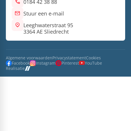
call
0184 42 38 88
mail
Stuur een e-mail
location_on
Leeghwaterstraat 95
3364 AE Sliedrecht
Algemene voorwaarden
Privacystatement
Cookies
Facebook
Instagram
Pinterest
YouTube
Realisatie