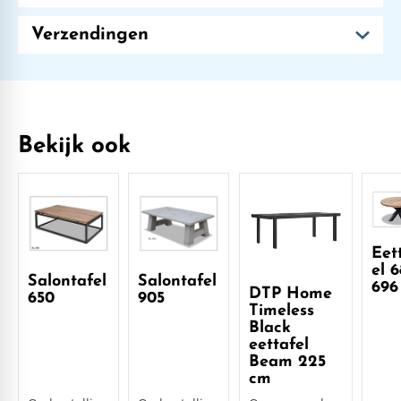
Verzendingen
Bekijk ook
Eet
el 6
Salontafel
Salontafel
696
DTP Home
650
905
Timeless
Black
eettafel
Beam 225
cm