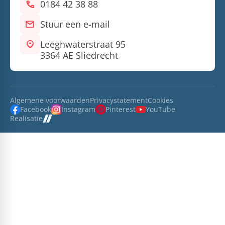
call
0184 42 38 88
mail
Stuur een e-mail
location_on
Leeghwaterstraat 95
3364 AE Sliedrecht
Algemene voorwaarden
Privacystatement
Cookies
Facebook
Instagram
Pinterest
YouTube
Realisatie