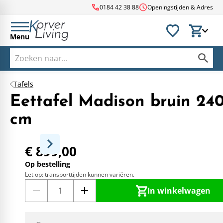
call
schedule
0184 42 38 88
Openingstijden & Adres
Menu
Tafels
Eettafel Madison bruin 240
cm
€ 899,00
Op bestelling
Let op: transporttijden kunnen variëren.
In winkelwagen