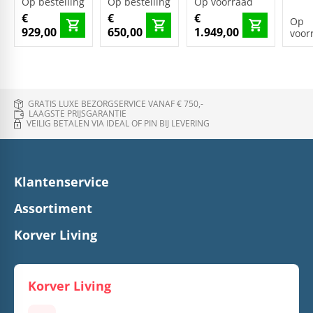
Op bestelling
Op bestelling
Op voorraad
€
€
€
Op
929,00
650,00
1.949,00
voor
GRATIS LUXE BEZORGSERVICE VANAF € 750,-
LAAGSTE PRIJSGARANTIE
VEILIG BETALEN VIA IDEAL OF PIN BIJ LEVERING
Klantenservice
Assortiment
Korver Living
Korver Living