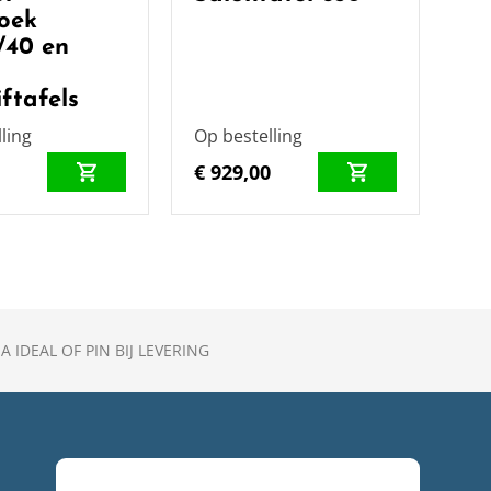
oek
/40 en
iftafels
ling
Op bestelling
0
€ 929,00
A IDEAL OF PIN BIJ LEVERING