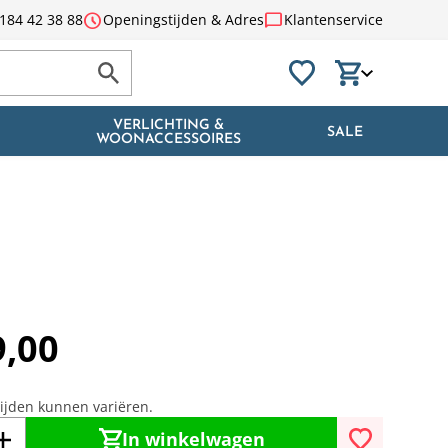
schedule
chat_bubble
184 42 38 88
Openingstijden & Adres
Klantenservice
VERLICHTING &
SALE
WOONACCESSOIRES
9,00
tijden kunnen variëren.
In winkelwagen