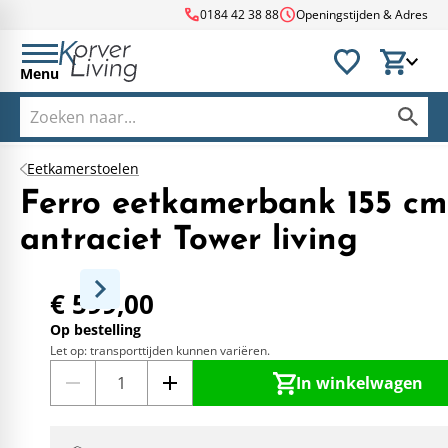
call
schedule
0184 42 38 88
Openingstijden & Adres
Menu
Eetkamerstoelen
Ferro eetkamerbank 155 cm
antraciet Tower living
€ 599,00
Op bestelling
Let op: transporttijden kunnen variëren.
In winkelwagen