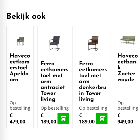
Bekijk ook
Haveco
Haveco
eetkam
eetban
Ferro
Ferro
erstoel
k
eetkamers
eetkamers
Apeldo
Zoeter
toel met
toel met
orn
woude
arm
arm
antraciet
donkerbru
Tower
in Tower
living
living
Op
Op
bestelling
Op bestelling
Op bestelling
bestelling
€
€
€
€
479,00
189,00
189,00
949,00