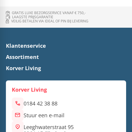
GRATIS LUXE BEZORGSERVICE VANAF € 750,-
LAAGSTE PRIJSGARANTIE
VEILIG BETALEN VIA IDEAL OF PIN BIJ LEVERING
Klantenservice
Assortiment
Korver Living
Korver Living
call
0184 42 38 88
mail
Stuur een e-mail
location_on
Leeghwaterstraat 95