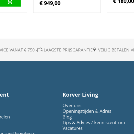
€ 189,0
€ 949,00
ICE VANAF € 750,-
LAAGSTE PRIJSGARANTIE
VEILIG BETALEN VI
ent
Korver Living
Over ons
Openingstijden & Adres
oelen
Blog
Tips & Advies / kenniscentrum
Vacatures
ie, snel leverbaar