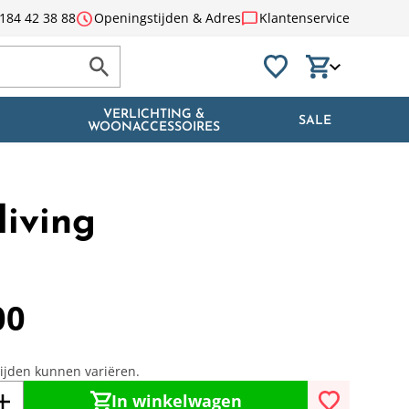
schedule
chat_bubble
184 42 38 88
Openingstijden & Adres
Klantenservice
VERLICHTING &
SALE
WOONACCESSOIRES
living
00
tijden kunnen variëren.
In winkelwagen