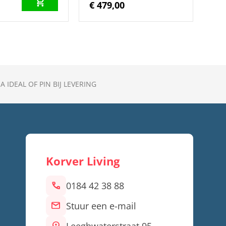
0
€ 479,00
A IDEAL OF PIN BIJ LEVERING
Korver Living
call
0184 42 38 88
mail
Stuur een e-mail
location_on
Leeghwaterstraat 95