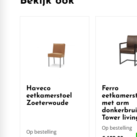
Bekijk ook
Haveco
Ferro
eetkamerstoel
eetkamerst
Zoeterwoude
met arm
donkerbru
Tower livin
Op bestelling
Op bestelling