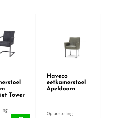
Haveco
erstoel
eetkamerstoel
rm
Apeldoorn
iet Tower
ling
Op bestelling