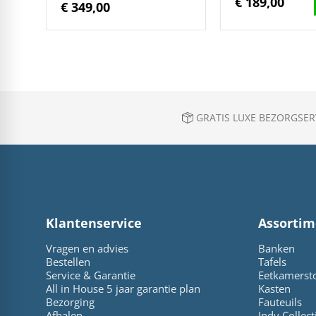
€ 189,00
€ 349,00
GRATIS LUXE BEZORGSERV
Klantenservice
Assortim
Vragen en advies
Banken
Bestellen
Tafels
Service & Garantie
Eetkamerst
All in House 5 jaar garantie plan
Kasten
Bezorging
Fauteuils
Afhalen
Indy Collect