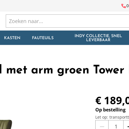
call
0
INDY COLLECTIE, SNEL
KASTEN
FAUTEUILS
LEVERBAAR
l met arm groen Tower 
€ 189,
Op bestelling
Let op: transport