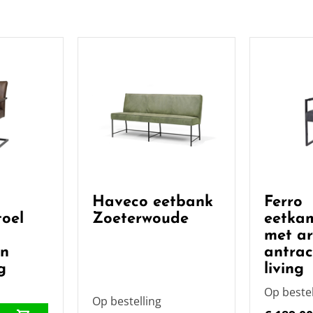
Haveco eetbank
Ferro
oel
Zoeterwoude
eetkam
met a
in
antrac
g
living
Op bestel
Op bestelling