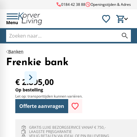
call
schedule
0184 42 38 88
Openingstijden & Adres
Menu
Banken
Frenkie bank
€ 2.895,00
Op bestelling
Let op: transporttijden kunnen variëren.
Offerte aanvragen
GRATIS LUXE BEZORGSERVICE VANAF € 750,-
LAAGSTE PRIJSGARANTIE
VEILIG BETALEN VIA IDEAL OF PIN BIJ LEVERING