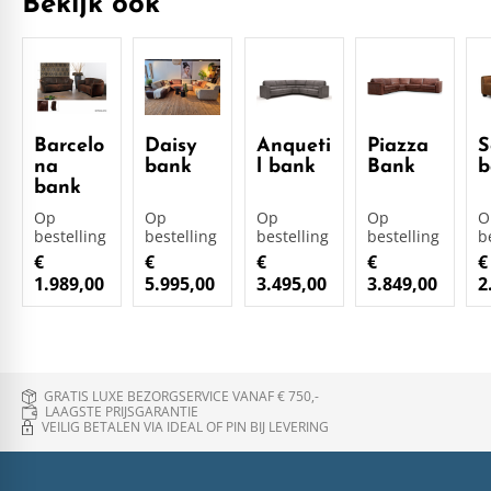
Bekijk ook
Barcelo
Daisy
Anqueti
Piazza
S
na
bank
l bank
Bank
b
bank
Op
Op
Op
Op
O
bestelling
bestelling
bestelling
bestelling
b
€
€
€
€
€
1.989,00
5.995,00
3.495,00
3.849,00
2
GRATIS LUXE BEZORGSERVICE VANAF € 750,-
LAAGSTE PRIJSGARANTIE
VEILIG BETALEN VIA IDEAL OF PIN BIJ LEVERING