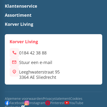
Klantenservice
Assortiment
Korver Living
Korver Living
call
0184 42 38 88
mail
Stuur een e-mail
location_on
Leeghwaterstraat 95
3364 AE Sliedrecht
Algemene voorwaarden
Privacystatement
Cookies
Facebook
Instagram
Pinterest
YouTube