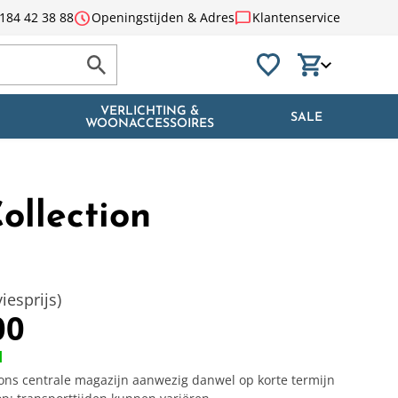
schedule
chat_bubble
184 42 38 88
Openingstijden & Adres
Klantenservice
VERLICHTING &
SALE
WOONACCESSOIRES
llection
iesprijs)
00
d
n ons centrale magazijn aanwezig danwel op korte termijn