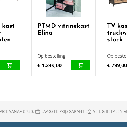
 kast
PTMD vitrinekast
TV kas
t
Elina
truckw
ten
stock
Op bestelling
Op bestel
€ 1.249,00
€ 799,0
ICE VANAF € 750,-
LAAGSTE PRIJSGARANTIE
VEILIG BETALEN VI