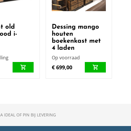
t old
Dessing mango
ood i-
houten
boekenkast met
4 laden
ling
Op voorraad
0
€ 699,00
A IDEAL OF PIN BIJ LEVERING