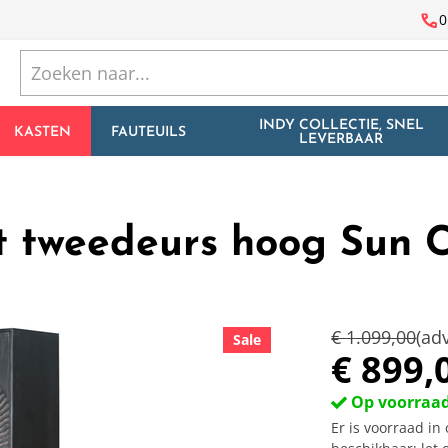
call
0
INDY COLLECTIE, SNEL
KASTEN
FAUTEUILS
LEVERBAAR
weedeurs hoog Sun Co
€ 1.099,00
(adv
Sale
€ 899,
Op voorraa
Er is voorraad i