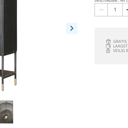
beschikbaar; let 
GRATIS
LAAGST
VEILIG 