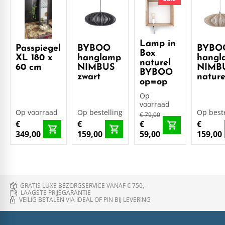
Lamp in
Passpiegel
BYBOO
BYBO
Box
XL 180 x
hanglamp
hangl
naturel
60 cm
NIMBUS
NIMB
BYBOO
zwart
nature
op=op
Op
voorraad
Op voorraad
Op bestelling
Op beste
€ 79,00
€
€
€
€
349,00
159,00
59,00
159,00
GRATIS LUXE BEZORGSERVICE VANAF € 750,-
LAAGSTE PRIJSGARANTIE
VEILIG BETALEN VIA IDEAL OF PIN BIJ LEVERING