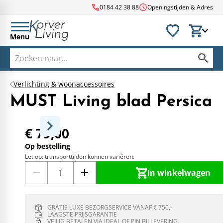
call
schedule
0184 42 38 88
Openingstijden & Adres
Menu
Verlichting & woonaccessoires
MUST Living blad Persica
€ 79,00
Op bestelling
Let op: transporttijden kunnen variëren.
In winkelwagen
GRATIS LUXE BEZORGSERVICE VANAF € 750,-
LAAGSTE PRIJSGARANTIE
VEILIG BETALEN VIA IDEAL OF PIN BIJ LEVERING