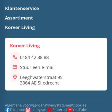
Klantenservice
Assortiment
Korver Living
Korver Living
call
0184 42 38 88
mail
Stuur een e-mail
location_on
Leeghwaterstraat 95
3364 AE Sliedrecht
Algemene voorwaarden
Privacystatement
Cookies
Facebook
Instagram
Pinterest
YouTube