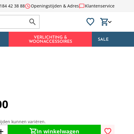
schedule
chat_bubble
184 42 38 88
Openingstijden & Adres
Klantenservice
VERLICHTING &
SALE
WOONACCESSOIRES
00
tijden kunnen variëren.
In winkelwagen