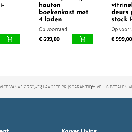
i-
houten
vitrin
boekenkast met
deurs g
4 laden
stock
Op voorraad
Op voor
€ 699,00
€ 999,0
ICE VANAF € 750,-
LAAGSTE PRIJSGARANTIE
VEILIG BETALEN VI
ent
Korver Living