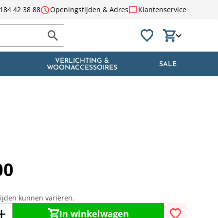
schedule
chat_bubble
184 42 38 88
Openingstijden & Adres
Klantenservice
VERLICHTING &
SALE
WOONACCESSOIRES
00
tijden kunnen variëren.
In winkelwagen