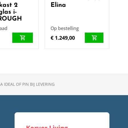
ekast 2
Elina
las i-
 ROUGH
raad
Op bestelling
0
€ 1.249,00
A IDEAL OF PIN BIJ LEVERING
Korver Living