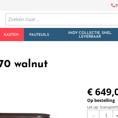
call
0
INDY COLLECTIE, SNEL
KASTEN
FAUTEUILS
LEVERBAAR
70 walnut
€ 649,
Op bestelling
Let op: transport