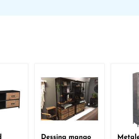
d
Dessing mango
Metal