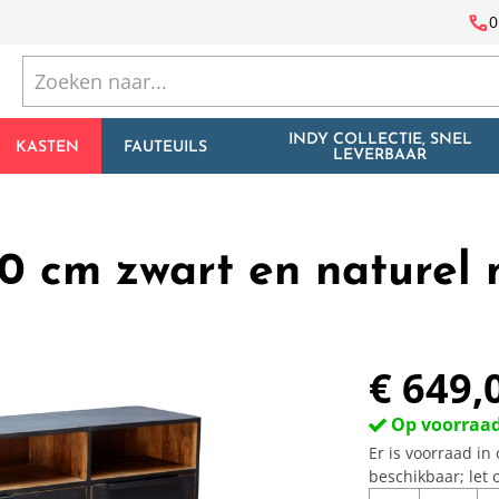
call
0
INDY COLLECTIE, SNEL
KASTEN
FAUTEUILS
LEVERBAAR
0 cm zwart en naturel
€ 649,
Op voorraa
Er is voorraad i
beschikbaar; let 