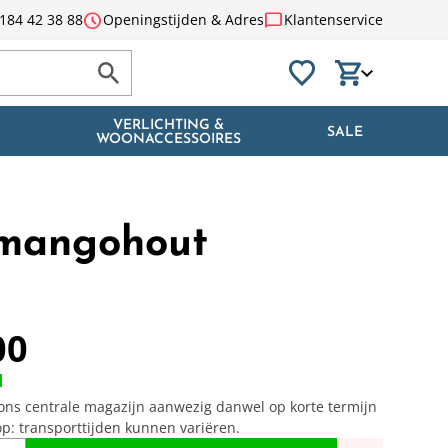
schedule
chat_bubble
184 42 38 88
Openingstijden & Adres
Klantenservice
VERLICHTING &
SALE
WOONACCESSOIRES
 mangohout
00
d
n ons centrale magazijn aanwezig danwel op korte termijn
op: transporttijden kunnen variëren.