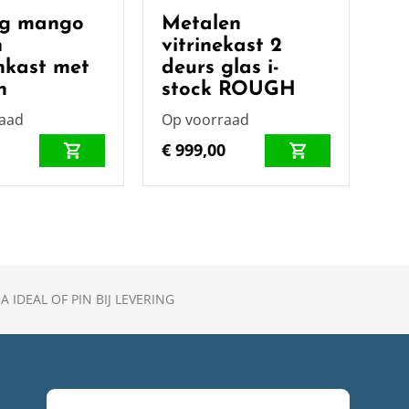
ng mango
Metalen
n
vitrinekast 2
nkast met
deurs glas i-
n
stock ROUGH
raad
Op voorraad
0
€ 999,00
A IDEAL OF PIN BIJ LEVERING