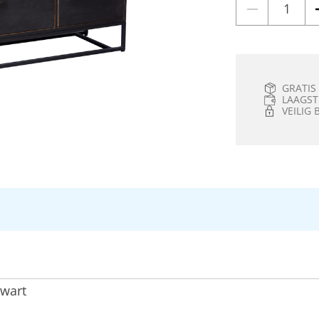
GRATIS
LAAGST
VEILIG 
zwart