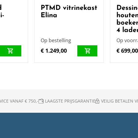
d
PTMD vitrinekast
Dessi
i-
Elina
houte
boeke
4 lade
Op bestelling
Op voor
€ 1.249,00
€ 699,0
ICE VANAF € 750,-
LAAGSTE PRIJSGARANTIE
VEILIG BETALEN VI