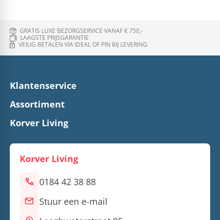
GRATIS LUXE BEZORGSERVICE VANAF € 750,-
LAAGSTE PRIJSGARANTIE
VEILIG BETALEN VIA IDEAL OF PIN BIJ LEVERING
Klantenservice
Assortiment
Korver Living
Korver Living
call
0184 42 38 88
mail
Stuur een e-mail