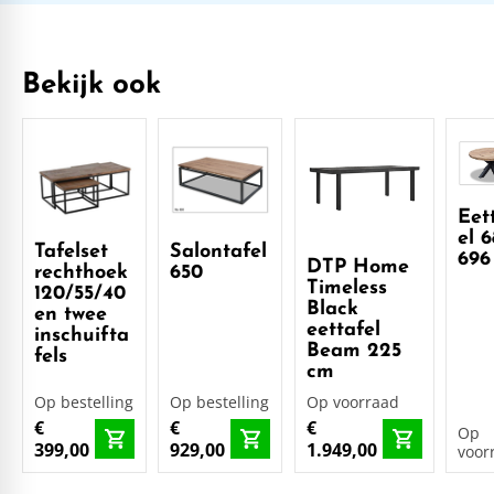
Bekijk ook
Eet
el 6
Tafelset
Salontafel
696
DTP Home
rechthoek
650
Timeless
120/55/40
Black
en twee
eettafel
inschuifta
Beam 225
fels
cm
Op bestelling
Op bestelling
Op voorraad
€
€
€
Op
399,00
929,00
1.949,00
voor