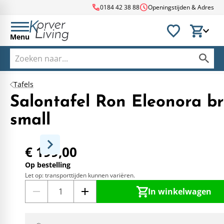
call
schedule
0184 42 38 88
Openingstijden & Adres
Menu
Tafels
Salontafel Ron Eleonora br
small
€ 199,00
Op bestelling
Let op: transporttijden kunnen variëren.
In winkelwagen