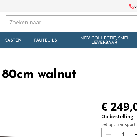
call
0
INDY COLLECTIE, SNEL
KASTEN
FAUTEUILS
LEVERBAAR
r 80cm walnut
€ 249,
Op bestelling
Let op: transport