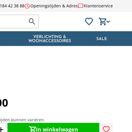
schedule
chat_bubble
184 42 38 88
Openingstijden & Adres
Klantenservice
VERLICHTING &
SALE
WOONACCESSOIRES
00
tijden kunnen variëren.
In winkelwagen