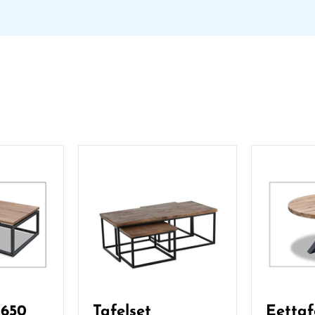
 650
Tafelset
Eettaf