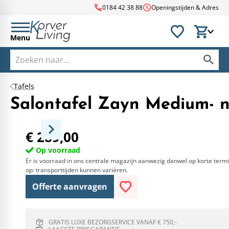
call
schedule
0184 42 38 88
Openingstijden & Adres
Menu
Tafels
Salontafel Zayn Medium- n
€ 289,00
Op voorraad
Er is voorraad in ons centrale magazijn aanwezig danwel op korte termi
op: transporttijden kunnen variëren.
Offerte aanvragen
GRATIS LUXE BEZORGSERVICE VANAF € 750,-