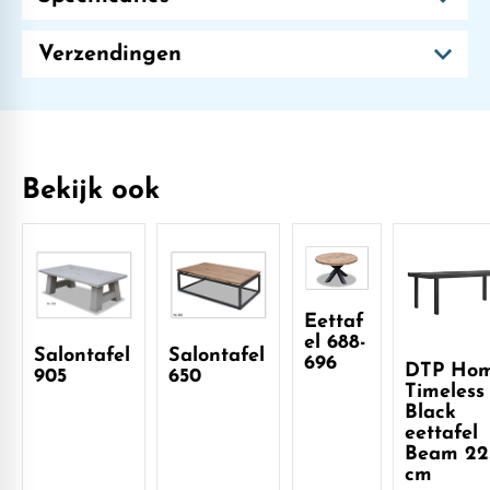
Verzendingen
Bekijk ook
Eettaf
el 688-
Salontafel
Salontafel
696
DTP Ho
905
650
Timeless
Black
eettafel
Beam 22
cm