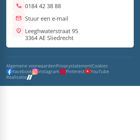
call
0184 42 38 88
mail
Stuur een e-mail
location_on
Leeghwaterstraat 95
3364 AE Sliedrecht
Algemene voorwaarden
Privacystatement
Cookies
Facebook
Instagram
Pinterest
YouTube
Realisatie