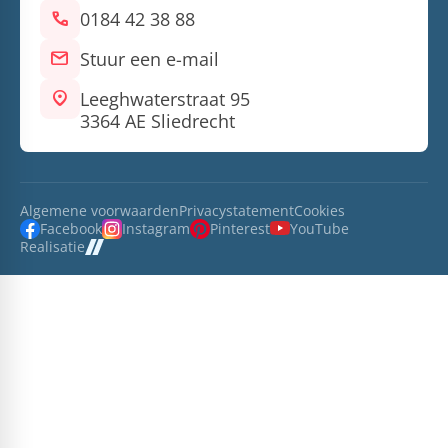
call
0184 42 38 88
mail
Stuur een e-mail
location_on
Leeghwaterstraat 95
3364 AE Sliedrecht
Algemene voorwaarden
Privacystatement
Cookies
Facebook
Instagram
Pinterest
YouTube
Realisatie