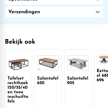
Verzendingen
Bekijk ook
Eetta
el 68
Tafelset
Salontafel
Salontafel
696
rechthoek
650
905
120/55/40
en twee
inschuifta
fels