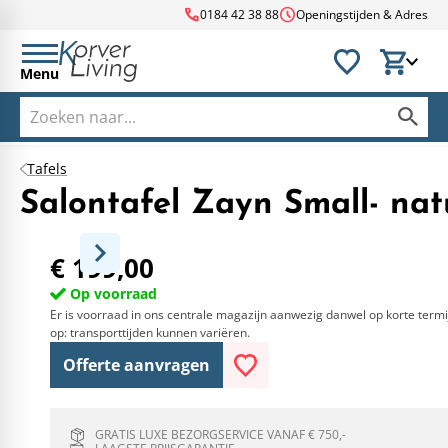
call
schedule
0184 42 38 88
Openingstijden & Adres
Menu
Tafels
Salontafel Zayn Small- nat
€ 199,00
Op voorraad
Er is voorraad in ons centrale magazijn aanwezig danwel op korte termi
op: transporttijden kunnen variëren.
Offerte aanvragen
GRATIS LUXE BEZORGSERVICE VANAF € 750,-