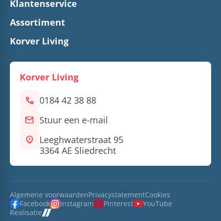
Klantenservice
Assortiment
Korver Living
Korver Living
call
0184 42 38 88
mail
Stuur een e-mail
location_on
Leeghwaterstraat 95
3364 AE Sliedrecht
Algemene voorwaarden
Privacystatement
Cookies
Facebook
Instagram
Pinterest
YouTube
Realisatie