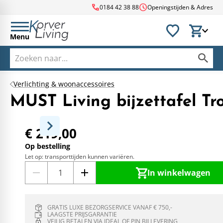
call
schedule
0184 42 38 88
Openingstijden & Adres
Menu
Verlichting & woonaccessoires
MUST Living bijzettafel Tr
€ 219,00
Op bestelling
Let op: transporttijden kunnen variëren.
In winkelwagen
GRATIS LUXE BEZORGSERVICE VANAF € 750,-
LAAGSTE PRIJSGARANTIE
VEILIG BETALEN VIA IDEAL OF PIN BIJ LEVERING