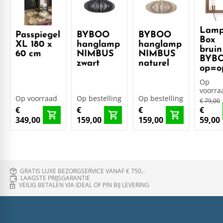
Lamp
Passpiegel
BYBOO
BYBOO
Box
XL 180 x
hanglamp
hanglamp
bruin
60 cm
NIMBUS
NIMBUS
BYB
zwart
naturel
op=o
Op
voorra
Op voorraad
Op bestelling
Op bestelling
€ 79,00
€
€
€
€
349,00
159,00
159,00
59,00
GRATIS LUXE BEZORGSERVICE VANAF € 750,-
LAAGSTE PRIJSGARANTIE
VEILIG BETALEN VIA IDEAL OF PIN BIJ LEVERING