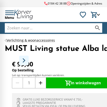
call
schedule
0184 42 38 88
Openingstijden & Adres
Menu
Verlichting & woonaccessoires
MUST Living statue Alba l
€ 99,00
Op bestelling
Let op: transporttijden kunnen variëren.
In winkelwagen
GRATIS LUXE BEZORGSERVICE VANAF € 750,-
LAAGSTE PRIJSGARANTIE
VEILIG BETALEN VIA IDEAL OF PIN BIJ LEVERING