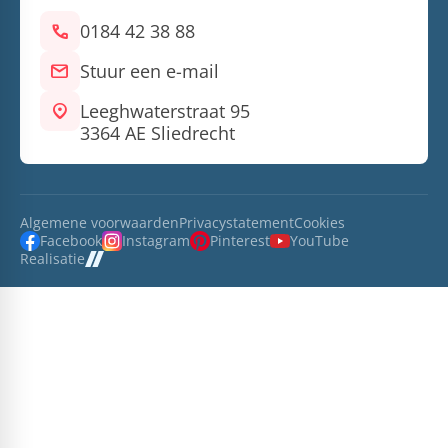
call
0184 42 38 88
mail
Stuur een e-mail
location_on
Leeghwaterstraat 95
3364 AE Sliedrecht
Algemene voorwaarden
Privacystatement
Cookies
Facebook
Instagram
Pinterest
YouTube
Realisatie