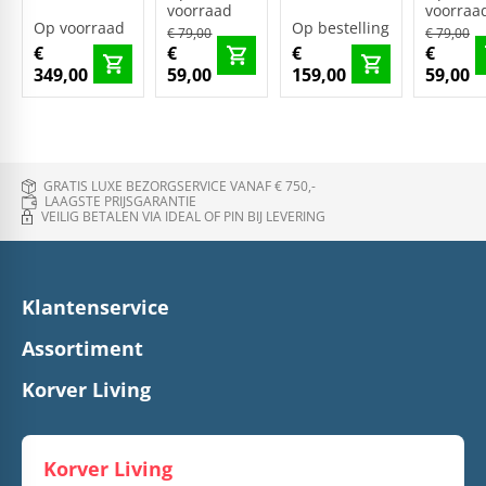
voorraad
voorraa
Op voorraad
Op bestelling
€ 79,00
€ 79,00
€
€
€
€
349,00
59,00
159,00
59,00
GRATIS LUXE BEZORGSERVICE VANAF € 750,-
LAAGSTE PRIJSGARANTIE
VEILIG BETALEN VIA IDEAL OF PIN BIJ LEVERING
Klantenservice
Assortiment
Korver Living
Korver Living