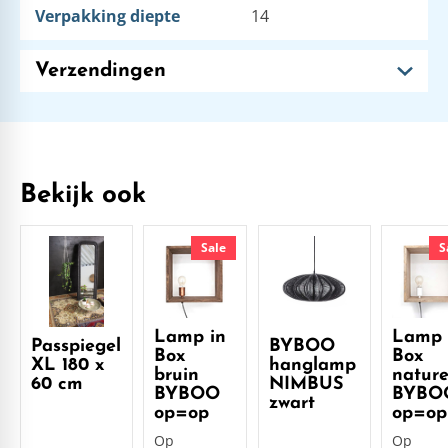
Verpakking diepte
14
Verzendingen
Bekijk ook
Sale
S
Lamp in
Lamp 
Passpiegel
BYBOO
Box
Box
XL 180 x
hanglamp
bruin
nature
60 cm
NIMBUS
BYBOO
BYBO
zwart
op=op
op=op
Op
Op