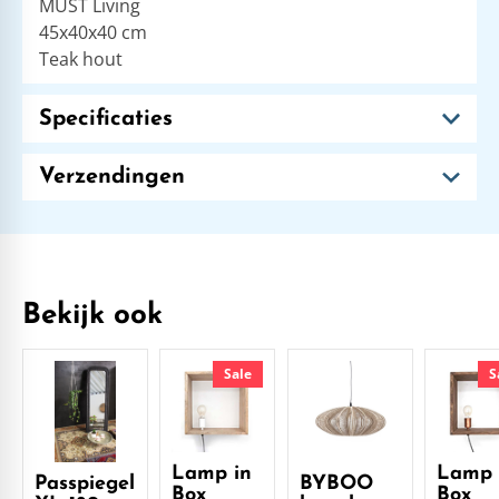
MUST Living
45x40x40 cm
Teak hout
Specificaties
Verzendingen
Bekijk ook
Sale
S
Lamp in
Lamp 
Passpiegel
BYBOO
Box
Box