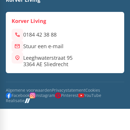
Korver Living
call
0184 42 38 88
mail
Stuur een e-mail
location_on
Leeghwaterstraat 95
3364 AE Sliedrecht
Algemene voorwaarden
Privacystatement
Cookies
Facebook
Instagram
Pinterest
YouTube
Realisatie