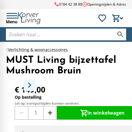
call
schedule
0184 42 38 88
Openingstijden & Adres
Menu
Verlichting & woonaccessoires
MUST Living bijzettafel
Mushroom Bruin
€ 149,00
Op bestelling
Let op: transporttijden kunnen variëren.
In winkelwagen