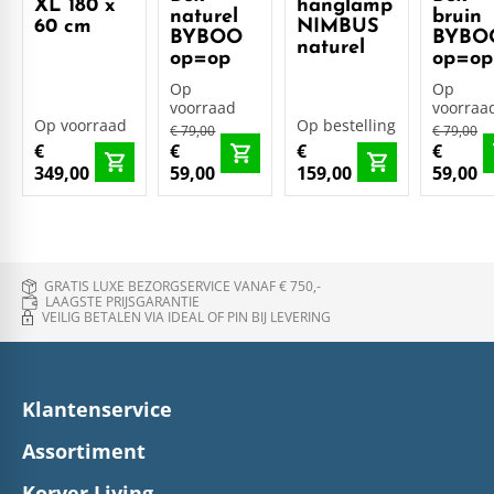
XL 180 x
hanglamp
naturel
bruin
60 cm
NIMBUS
BYBOO
BYBO
naturel
op=op
op=op
Op
Op
voorraad
voorraa
Op voorraad
Op bestelling
€ 79,00
€ 79,00
€
€
€
€
349,00
59,00
159,00
59,00
GRATIS LUXE BEZORGSERVICE VANAF € 750,-
LAAGSTE PRIJSGARANTIE
VEILIG BETALEN VIA IDEAL OF PIN BIJ LEVERING
Klantenservice
Assortiment
Korver Living