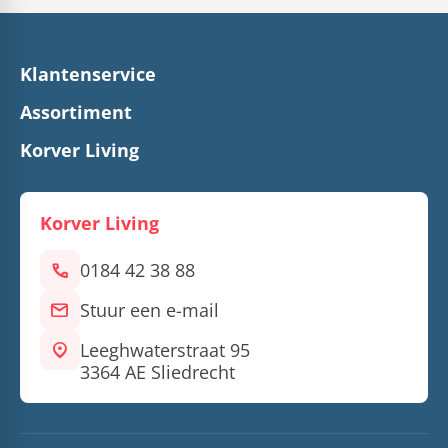
Klantenservice
Assortiment
Korver Living
Korver Living
call
0184 42 38 88
mail
Stuur een e-mail
location_on
Leeghwaterstraat 95
3364 AE Sliedrecht