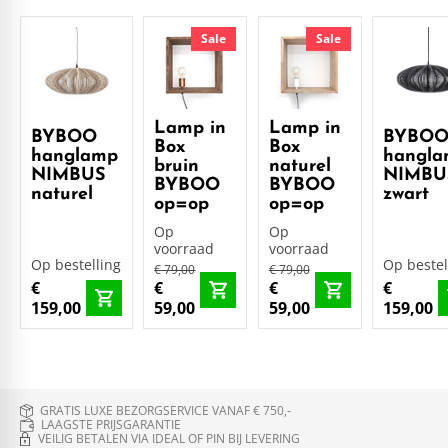
Sale
Sale
Lamp in
Lamp in
BYBOO
BYBO
Box
Box
hanglamp
hangl
bruin
naturel
NIMBUS
NIMBU
BYBOO
BYBOO
naturel
zwart
op=op
op=op
Op
Op
voorraad
voorraad
Op bestelling
Op bestel
€ 79,00
€ 79,00
€
€
€
€
159,00
59,00
59,00
159,00
GRATIS LUXE BEZORGSERVICE VANAF € 750,-
LAAGSTE PRIJSGARANTIE
VEILIG BETALEN VIA IDEAL OF PIN BIJ LEVERING