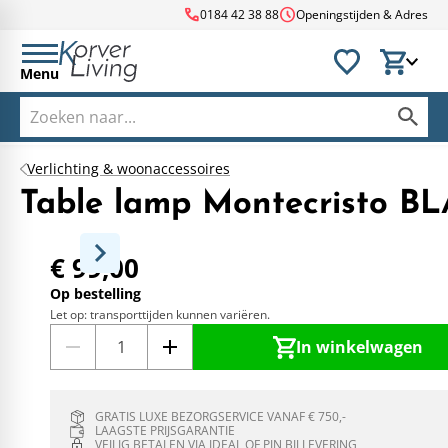
call
schedule
0184 42 38 88
Openingstijden & Adres
Menu
Verlichting & woonaccessoires
Table lamp Montecristo B
€ 99,00
Op bestelling
Let op: transporttijden kunnen variëren.
In winkelwagen
GRATIS LUXE BEZORGSERVICE VANAF € 750,-
LAAGSTE PRIJSGARANTIE
VEILIG BETALEN VIA IDEAL OF PIN BIJ LEVERING