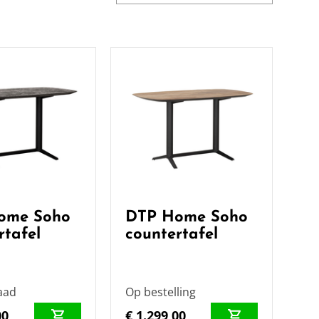
ome Soho
DTP Home Soho
rtafel
countertafel
aad
Op bestelling
00
€ 1.299,00