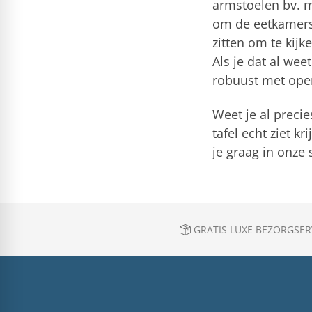
armstoelen bv. m
om de eetkamerst
zitten om te kijk
Als je dat al wee
robuust met ope
Weet je al precie
tafel echt ziet k
je graag in onze
GRATIS LUXE BEZORGSERV