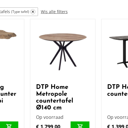
tafels
Wis alle filters
Type tafel
ng
DTP Home
DTP H
ounter
Metropole
counte
i
countertafel
Ø140 cm
Op voorraad
Op voorr
€ 1.799,00
€ 1.399,