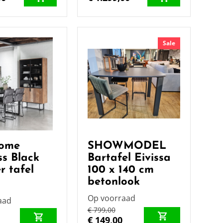
Sale
ome
SHOWMODEL
ss Black
Bartafel Eivissa
r tafel
100 x 140 cm
betonlook
Op voorraad
aad
€ 799,00
€ 149,00