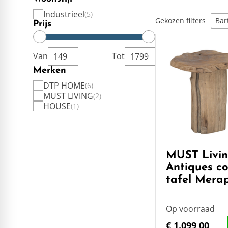
Industrieel
5
Gekozen filters
Bar
Prijs
Van
Tot
Merken
DTP HOME
6
MUST LIVING
2
HOUSE
1
MUST Livi
Antiques c
tafel Merap
Op voorraad
€ 1.099,00