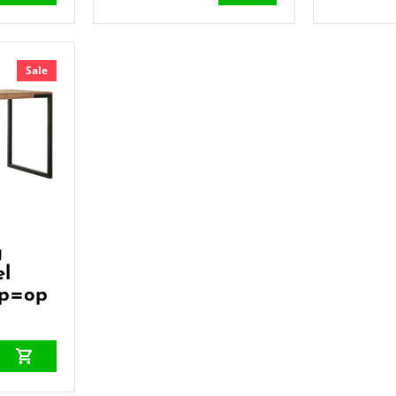
Sale
g
el
op=op