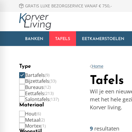
GRATIS LUXE BEZORGSERVICE VANAF € 750,-
BANKEN
TAFELS
EETKAMERSTOELEN
Home
Type
Bartafels
9
Tafels
Bijzettafels
33
Bureaus
12
Wil je een nieuw
Eettafels
213
met het hele gezi
Salontafels
137
Materiaal
Korver living.
Hout
6
Metaal
2
Mortex
1
9
resultaten
Woonstijl