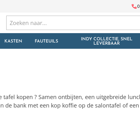
call
0
INDY COLLECTIE, SNEL
KASTEN
FAUTEUILS
LEVERBAAR
e tafel kopen ? Samen ontbijten, een uitgebreide lunch
n de bank met een kop koffie op de salontafel of een 