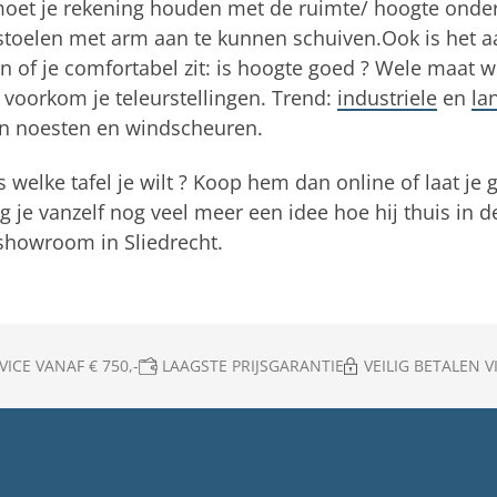
oet je rekening houden met de ruimte/ hoogte onder
oelen met arm aan te kunnen schuiven.Ook is het aa
en of je comfortabel zit: is hoogte goed ? Wele maat wi
t voorkom je teleurstellingen. Trend:
industriele
en
lan
n noesten en windscheuren.
s welke tafel je wilt ? Koop hem dan online of laat j
rijg je vanzelf nog veel meer een idee hoe hij thuis in
 showroom in Sliedrecht.
ICE VANAF € 750,-
LAAGSTE PRIJSGARANTIE
VEILIG BETALEN VI