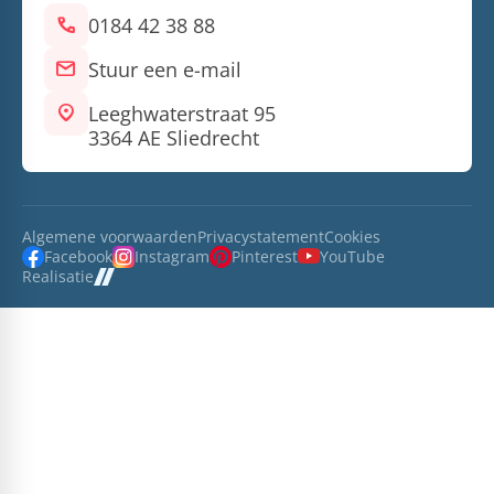
call
0184 42 38 88
mail
Stuur een e-mail
location_on
Leeghwaterstraat 95
3364 AE Sliedrecht
Algemene voorwaarden
Privacystatement
Cookies
Facebook
Instagram
Pinterest
YouTube
Realisatie