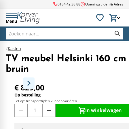
call
schedule
0184 42 38 88
Openingstijden & Adres
Menu
Kasten
TV meubel Helsinki 160 cm
bruin
€ 829,00
Op bestelling
Let op: transporttijden kunnen variëren.
In winkelwagen