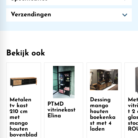
Verzendingen
Bekijk ook
Metalen
Dessing
Met
PTMD
tv kast
mango
vit
vitrinekast
210 cm
houten
t 2
Elina
met
boekenka
glas
mango
st met 4
sto
houten
laden
RO
bovenblad