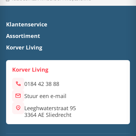
Klantenservice
Assortiment
Korver Living
Korver Living
call
0184 42 38 88
mail
Stuur een e-mail
location_on
Leeghwaterstraat 95
3364 AE Sliedrecht