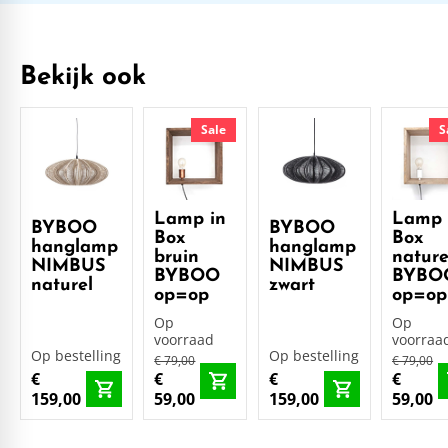
Bekijk ook
Sale
S
Lamp in
Lamp 
BYBOO
BYBOO
Box
Box
hanglamp
hanglamp
bruin
nature
NIMBUS
NIMBUS
BYBOO
BYBO
naturel
zwart
op=op
op=op
Op
Op
voorraad
voorraa
Op bestelling
Op bestelling
€ 79,00
€ 79,00
€
€
€
€
159,00
59,00
159,00
59,00