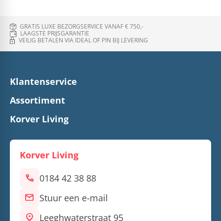
GRATIS LUXE BEZORGSERVICE VANAF € 750,-
LAAGSTE PRIJSGARANTIE
VEILIG BETALEN VIA IDEAL OF PIN BIJ LEVERING
Klantenservice
Assortiment
Korver Living
Korver Living
call
0184 42 38 88
mail
Stuur een e-mail
location_on
Leeghwaterstraat 95