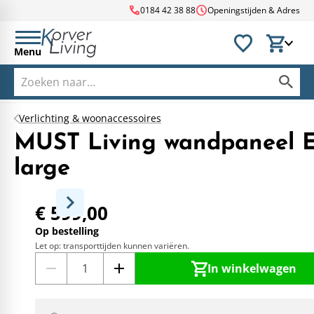
call
schedule
0184 42 38 88
Openingstijden & Adres
Menu
Verlichting & woonaccessoires
MUST Living wandpaneel E
large
€ 599,00
Op bestelling
Let op: transporttijden kunnen variëren.
In winkelwagen