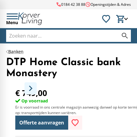
call
schedule
0184 42 38 88
Openingstijden & Adres
Menu
Banken
DTP Home Classic bank
Monastery
€ 749,00
Op voorraad
Er is voorraad in ons centrale magazijn aanwezig danwel op korte termi
op: transporttijden kunnen variëren.
Offerte aanvragen