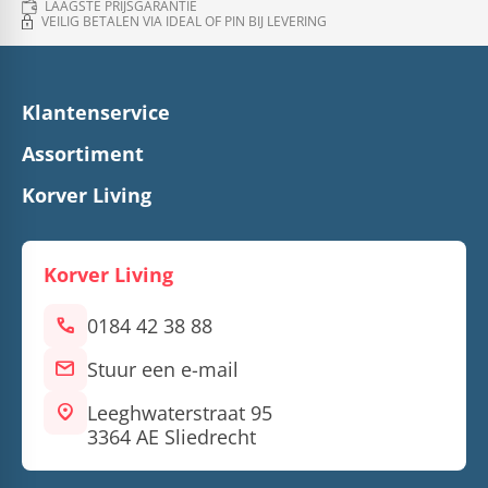
LAAGSTE PRIJSGARANTIE
VEILIG BETALEN VIA IDEAL OF PIN BIJ LEVERING
Klantenservice
Assortiment
Korver Living
Korver Living
call
0184 42 38 88
mail
Stuur een e-mail
location_on
Leeghwaterstraat 95
3364 AE Sliedrecht