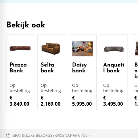
Bekijk ook
Piazza
Selta
Daisy
Anqueti
B
Bank
bank
bank
l bank
n
b
Op
Op
Op
Op
O
bestelling
bestelling
bestelling
bestelling
b
€
€
€
€
€
3.849,00
2.169,00
5.995,00
3.495,00
1
GRATIS LUXE BEZORGSERVICE VANAF € 750,-