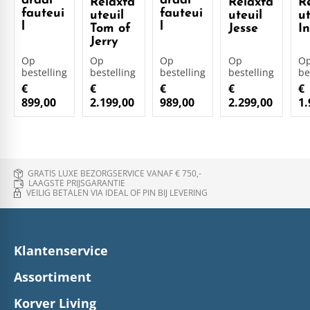
draai
draai
Relaxfa
Relaxfa
R
fauteui
fauteui
uteuil
uteuil
ut
l
l
Tom of
Jesse
In
Jerry
Op
Op
Op
Op
O
bestelling
bestelling
bestelling
bestelling
be
€
€
€
€
€
899,00
2.199,00
989,00
2.299,00
1.
GRATIS LUXE BEZORGSERVICE VANAF € 750,-
LAAGSTE PRIJSGARANTIE
VEILIG BETALEN VIA IDEAL OF PIN BIJ LEVERING
Klantenservice
Assortiment
Korver Living