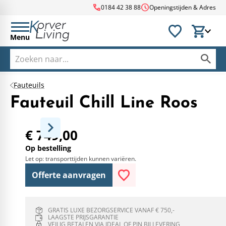
call
schedule
0184 42 38 88
Openingstijden & Adres
Menu
Fauteuils
Fauteuil Chill Line Roos
€ 749,00
Op bestelling
Let op: transporttijden kunnen variëren.
Offerte aanvragen
GRATIS LUXE BEZORGSERVICE VANAF € 750,-
LAAGSTE PRIJSGARANTIE
VEILIG BETALEN VIA IDEAL OF PIN BIJ LEVERING