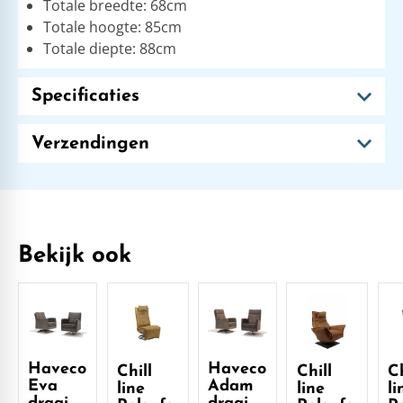
Totale breedte: 68cm
Totale hoogte: 85cm
Totale diepte: 88cm
Specificaties
Verzendingen
Bekijk ook
Haveco
Haveco
Chill
Chill
Ch
Eva
Adam
line
line
li