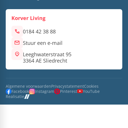
Korver Living
call
0184 42 38 88
mail
Stuur een e-mail
location_on
Leeghwaterstraat 95
3364 AE Sliedrecht
Algemene voorwaarden
Privacystatement
Cookies
Facebook
Instagram
Pinterest
YouTube
Realisatie