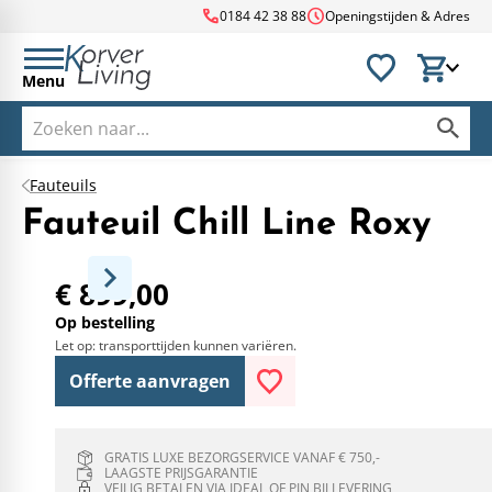
call
schedule
0184 42 38 88
Openingstijden & Adres
Menu
Fauteuils
Fauteuil Chill Line Roxy
€ 899,00
Op bestelling
Let op: transporttijden kunnen variëren.
Offerte aanvragen
GRATIS LUXE BEZORGSERVICE VANAF € 750,-
LAAGSTE PRIJSGARANTIE
VEILIG BETALEN VIA IDEAL OF PIN BIJ LEVERING