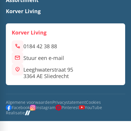
Korver Living
Korver Living
call
0184 42 38 88
mail
Stuur een e-mail
location_on
Leeghwaterstraat 95
3364 AE Sliedrecht
Algemene voorwaarden
Privacystatement
Cookies
Facebook
Instagram
Pinterest
YouTube
Realisatie