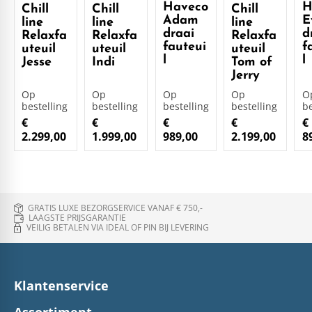
Haveco
H
Chill
Chill
Chill
Adam
E
line
line
line
draai
d
Relaxfa
Relaxfa
Relaxfa
fauteui
f
uteuil
uteuil
uteuil
l
l
Jesse
Indi
Tom of
Jerry
Op
Op
Op
Op
O
bestelling
bestelling
bestelling
bestelling
be
€
€
€
€
€
2.299,00
1.999,00
989,00
2.199,00
8
GRATIS LUXE BEZORGSERVICE VANAF € 750,-
LAAGSTE PRIJSGARANTIE
VEILIG BETALEN VIA IDEAL OF PIN BIJ LEVERING
Klantenservice
Assortiment