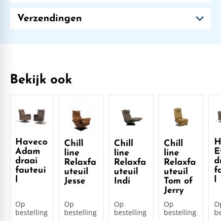
Verzendingen
Bekijk ook
Haveco
H
Chill
Chill
Chill
Adam
E
line
line
line
draai
d
Relaxfa
Relaxfa
Relaxfa
fauteui
f
uteuil
uteuil
uteuil
l
l
Jesse
Indi
Tom of
Jerry
Op
Op
Op
Op
O
bestelling
bestelling
bestelling
bestelling
be