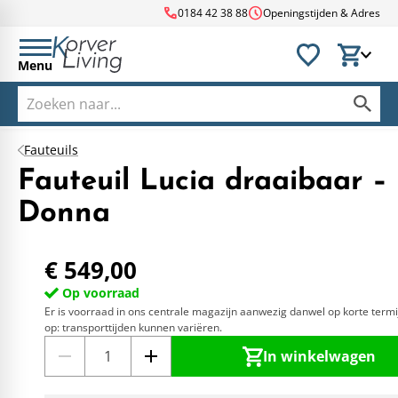
call
schedule
0184 42 38 88
Openingstijden & Adres
Menu
Fauteuils
Fauteuil Lucia draaibaar –
Donna
€ 549,00
Op voorraad
Er is voorraad in ons centrale magazijn aanwezig danwel op korte termi
op: transporttijden kunnen variëren.
In winkelwagen