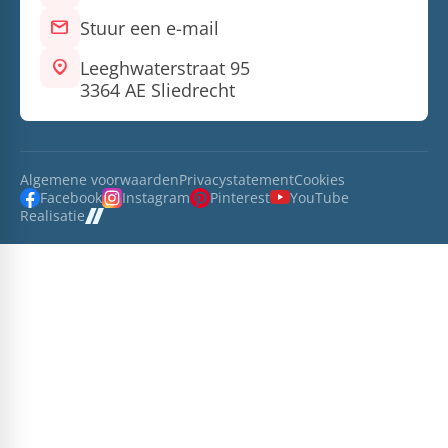
mail
Stuur een e-mail
location_on
Leeghwaterstraat 95
3364 AE Sliedrecht
Algemene voorwaarden
Privacystatement
Cookies
Facebook
Instagram
Pinterest
YouTube
Realisatie