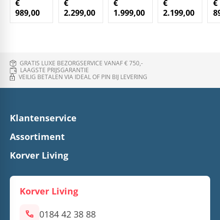
€
€
€
€
€
989,00
2.299,00
1.999,00
2.199,00
8
GRATIS LUXE BEZORGSERVICE VANAF € 750,-
LAAGSTE PRIJSGARANTIE
VEILIG BETALEN VIA IDEAL OF PIN BIJ LEVERING
Klantenservice
Assortiment
Korver Living
Korver Living
call
0184 42 38 88