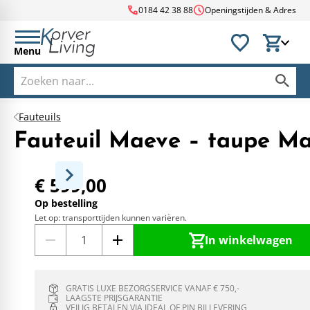
call
schedule
0184 42 38 88
Openingstijden & Adres
Menu
Fauteuils
Fauteuil Maeve – taupe M
€ 599,00
Op bestelling
Let op: transporttijden kunnen variëren.
In winkelwagen
GRATIS LUXE BEZORGSERVICE VANAF € 750,-
LAAGSTE PRIJSGARANTIE
VEILIG BETALEN VIA IDEAL OF PIN BIJ LEVERING