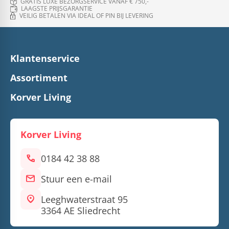
GRATIS LUXE BEZORGSERVICE VANAF € 750,-
LAAGSTE PRIJSGARANTIE
VEILIG BETALEN VIA IDEAL OF PIN BIJ LEVERING
Klantenservice
Assortiment
Korver Living
Korver Living
call
0184 42 38 88
mail
Stuur een e-mail
location_on
Leeghwaterstraat 95
3364 AE Sliedrecht