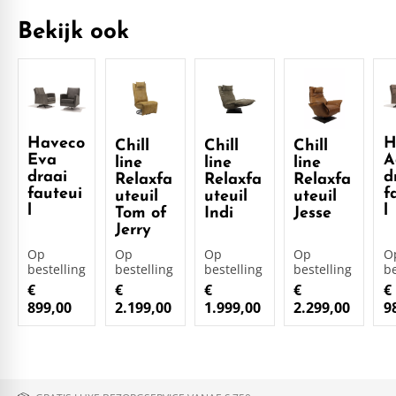
Bekijk ook
Haveco
H
Chill
Chill
Chill
Eva
A
line
line
line
draai
d
Relaxfa
Relaxfa
Relaxfa
fauteui
f
uteuil
uteuil
uteuil
l
l
Tom of
Indi
Jesse
Jerry
Op
Op
Op
Op
O
bestelling
bestelling
bestelling
bestelling
be
€
€
€
€
€
899,00
2.199,00
1.999,00
2.299,00
9