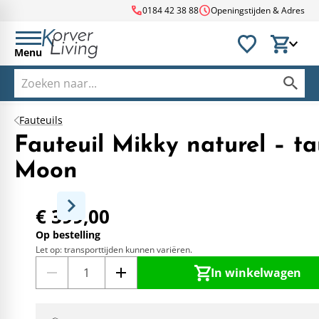
call
schedule
0184 42 38 88
Openingstijden & Adres
Menu
Fauteuils
Fauteuil Mikky naturel – t
Moon
€ 399,00
Op bestelling
Let op: transporttijden kunnen variëren.
In winkelwagen