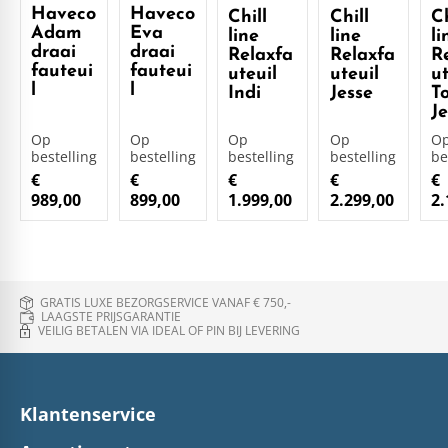
Haveco
Haveco
Chill
Chill
Ch
Adam
Eva
line
line
li
draai
draai
Relaxfa
Relaxfa
R
fauteui
fauteui
uteuil
uteuil
ut
l
l
Indi
Jesse
T
Je
Op
Op
Op
Op
O
bestelling
bestelling
bestelling
bestelling
be
€
€
€
€
€
989,00
899,00
1.999,00
2.299,00
2.
GRATIS LUXE BEZORGSERVICE VANAF € 750,-
LAAGSTE PRIJSGARANTIE
VEILIG BETALEN VIA IDEAL OF PIN BIJ LEVERING
Klantenservice