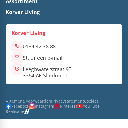
Assortiment
Korver Living
Korver Living
call
0184 42 38 88
mail
Stuur een e-mail
location_on
Leeghwaterstraat 95
3364 AE Sliedrecht
Algemene voorwaarden
Privacystatement
Cookies
Facebook
Instagram
Pinterest
YouTube
Realisatie